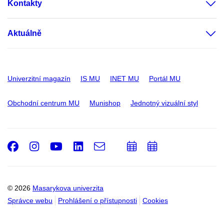
Kontakty
Aktuálně
Univerzitní magazín
IS MU
INET MU
Portál MU
Obchodní centrum MU
Munishop
Jednotný vizuální styl
Facebook
Instagram
Youtube
LinkedIn
e-
Přidat
Přidat
Email
mail
do
do
kalendáře
kalendáře
© 2026
Masarykova univerzita
Správce webu
Prohlášení o přístupnosti
Cookies