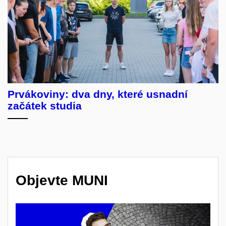
Prvákoviny: dva dny, které usnadní
začátek studia
Objevte MUNI