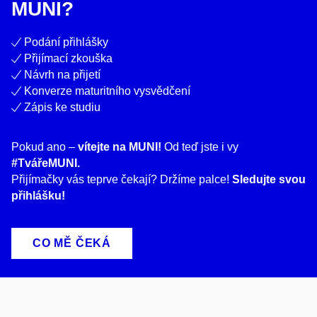
MUNI?
Podání přihlášky
Přijímací zkouška
Návrh na přijetí
Konverze maturitního vysvědčení
Zápis ke studiu
Pokud ano –
vítejte na MUNI!
Od teď jste i vy
#TvářeMUNI.
Přijímačky vás teprve čekají? Držíme palce!
Sledujte svou
přihlášku!
CO MĚ ČEKÁ