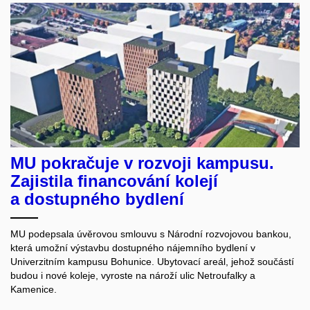
MU pokračuje v rozvoji kampusu.
Zajistila financování kolejí
a dostupného bydlení
MU podepsala úvěrovou smlouvu s Národní rozvojovou bankou,
která umožní výstavbu dostupného nájemního bydlení v
Univerzitním kampusu Bohunice. Ubytovací areál, jehož součástí
budou i nové koleje, vyroste na nároží ulic Netroufalky a
Kamenice.