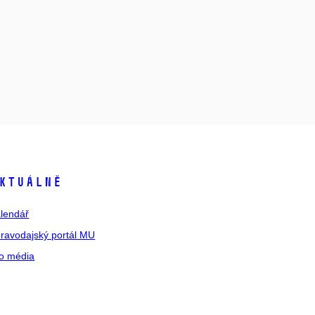
ktuálně
lendář
ravodajský portál MU
o média