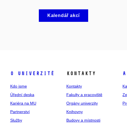
Kalendář akcí
O univerzitě
Kontakty
A
Kdo jsme
Kontakty
Ka
Úřední deska
Fakulty a pracoviště
Zp
Kariéra na MU
Orgány univerzity
Pr
Partnerství
Knihovny
Služby
Budovy a místnosti