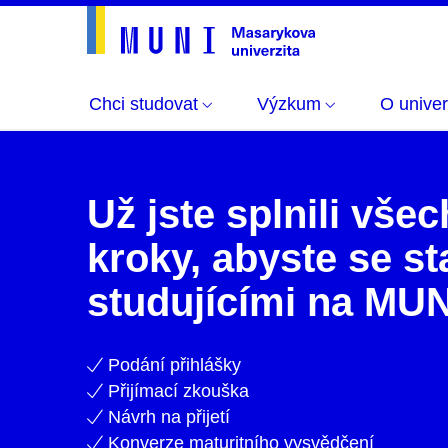
Chci studovat
Výzkum
O univer
Aktuálně
Už jste splnili vše
kroky, abyste se sta
studujícími na MU
Podání přihlášky
Přijímací zkouška
Návrh na přijetí
Konverze maturitního vysvědčení