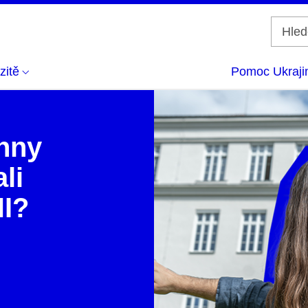
zitě
Pomoc Ukraji
chny
li
NI?