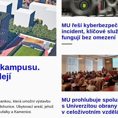
MU řeší kyberbezpeč
incident, klíčové slu
fungují bez omezení
i kampusu.
ejí
MU prohlubuje spolu
ankou, která umožní výstavbu
s Univerzitou obrany
ohunice. Ubytovací areál, jehož
v celoživotním vzděl
roufalky a Kamenice.