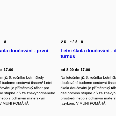
1.
8.
24.–28.
8.
kola doučování - první
Letní škola doučování - 
turnus
do 17:00
od 8:00 do 17:00
m již 6. ročníku Letní školy
Na letošním již 6. ročníku Letní šk
 budeme cestovat časem! Letní
doučování budeme cestovat čase
čování je příměstský tábor pro
škola doučování je příměstský tá
ího stupně ZŠ ze znevýhodněného
děti prvního stupně ZŠ ze znevý
 nebo s odlišným mateřským
prostředí nebo s odlišným mateř
 V MUNI POMÁHÁ...
jazykem. V MUNI POMÁHÁ...