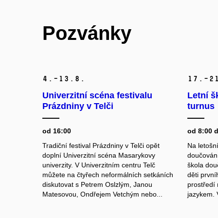
Pozvánky
4.–13.
8.
17.–2
Univerzitní scéna festivalu
Letní š
Prázdniny v Telči
turnus
od 16:00
od 8:00 
Tradiční festival Prázdniny v Telči opět
Na letošní
doplní Univerzitní scéna Masarykovy
doučování
univerzity. V Univerzitním centru Telč
škola dou
můžete na čtyřech neformálních setkáních
děti prvn
diskutovat s Petrem Oslzlým, Janou
prostředí
Matesovou, Ondřejem Vetchým nebo...
jazykem.