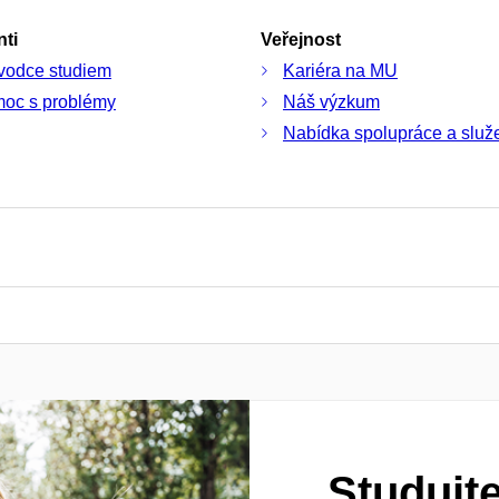
ti
Veřejnost
vodce studiem
Kariéra na MU
oc s problémy
Náš výzkum
Nabídka spolupráce a služ
Studujt