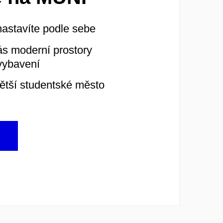
nastavíte podle sebe
ás moderní prostory
vybavení
větší studentské město