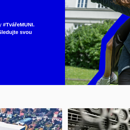
y
#TvářeMUNI.
ledujte svou