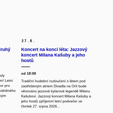
27.
8.
druhý
Koncert na konci léta: Jazzový
koncert Milana Kašuby a jeho
hostů
od 18:00
oly
m! Letní
Tradiční hudební rozloučení s létem pod
bor pro
zastřešeným atriem Divadla na Orlí bude
hodněného
věnováno jazzové kytarové legendě Milanu
ským
Kašubovi. Jazzový koncert Milana Kašuby a
jeho hostů zpříjemní letní podvečer ve
čtvrtek 27. srpna 2026...