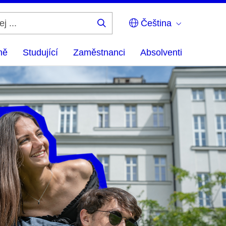
Čeština
Hledej
...
ně
Studující
Zaměstnanci
Absolventi