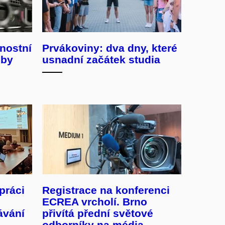
nostní
Prvákoviny: dva dny, které
žby
usnadní začátek studia
práci
Registrace na konferenci
ECREA vrcholí. Brno
ávání
přivítá přední světové
odborníky na média