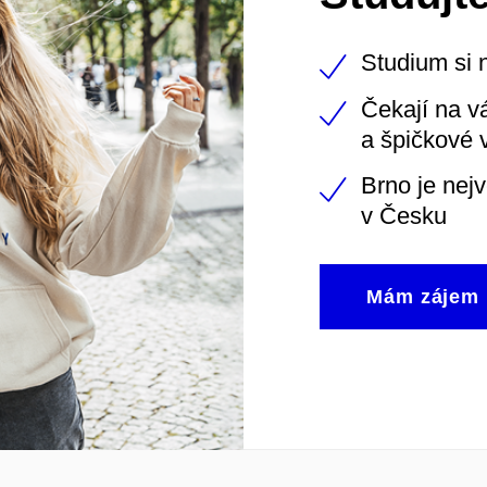
Studium si 
Čekají na v
a špičkové 
Brno je nej
v Česku
Mám zájem