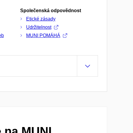
Společenská odpovědnost
Etické zásady
Udržitelnost
eb
MUNI POMÁHÁ
e na MUNI