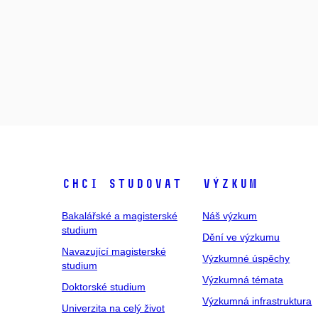
Chci studovat
Výzkum
Bakalářské a magisterské
Náš výzkum
studium
Dění ve výzkumu
Navazující magisterské
Výzkumné úspěchy
studium
Výzkumná témata
Doktorské studium
Výzkumná infrastruktura
Univerzita na celý život