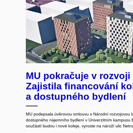
MU pokračuje v rozvoj
Zajistila financování kol
a dostupného bydlení
MU podepsala úvěrovou smlouvu s Národní rozvojovou b
dostupného nájemního bydlení v Univerzitním kampusu B
součástí budou i nové koleje, vyroste na nároží ulic Net