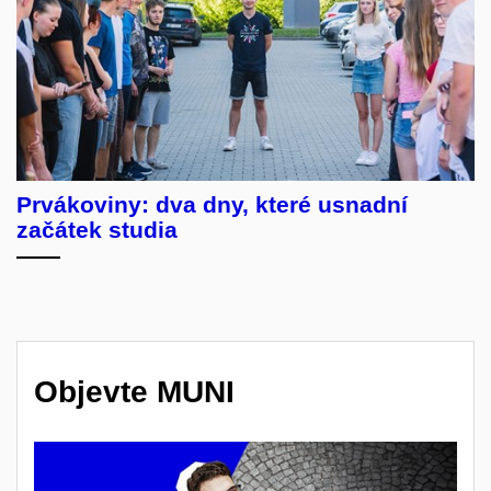
Prvákoviny: dva dny, které usnadní
začátek studia
Objevte MUNI