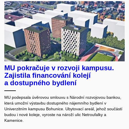
MU pokračuje v rozvoji kampusu.
Zajistila financování kolejí
a dostupného bydlení
MU podepsala úvěrovou smlouvu s Národní rozvojovou bankou,
která umožní výstavbu dostupného nájemního bydlení v
Univerzitním kampusu Bohunice. Ubytovací areál, jehož součástí
budou i nové koleje, vyroste na nároží ulic Netroufalky a
Kamenice.