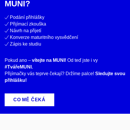
MUNI?
Podání přihlášky
Přijímací zkouška
Návrh na přijetí
Konverze maturitního vysvědčení
Zápis ke studiu
Pokud ano –
vítejte na MUNI!
Od teď jste i vy
#TvářeMUNI.
Přijímačky vás teprve čekají? Držíme palce!
Sledujte svou
přihlášku!
CO MĚ ČEKÁ