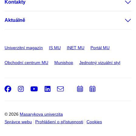
Kontakty
Aktuálně
Univerzitní magazín
IS MU
INET MU
Portál MU
Obchodní centrum MU
Munishop
Jednotný vizuální styl
Facebook
Instagram
Youtube
LinkedIn
e-
Přidat
Přidat
Email
mail
do
do
kalendáře
kalendáře
© 2026
Masarykova univerzita
Správce webu
Prohlášení o přístupnosti
Cookies