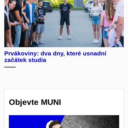
Prvákoviny: dva dny, které usnadní
začátek studia
Objevte MUNI