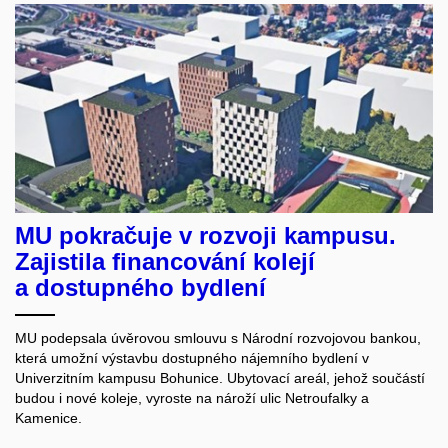
MU pokračuje v rozvoji kampusu.
Zajistila financování kolejí
a dostupného bydlení
MU podepsala úvěrovou smlouvu s Národní rozvojovou bankou,
která umožní výstavbu dostupného nájemního bydlení v
Univerzitním kampusu Bohunice. Ubytovací areál, jehož součástí
budou i nové koleje, vyroste na nároží ulic Netroufalky a
Kamenice.