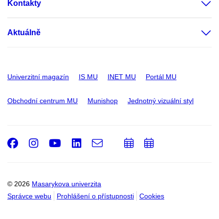
Kontakty
Aktuálně
Univerzitní magazín
IS MU
INET MU
Portál MU
Obchodní centrum MU
Munishop
Jednotný vizuální styl
Facebook
Instagram
Youtube
LinkedIn
e-
Přidat
Přidat
Email
mail
do
do
kalendáře
kalendáře
© 2026
Masarykova univerzita
Správce webu
Prohlášení o přístupnosti
Cookies