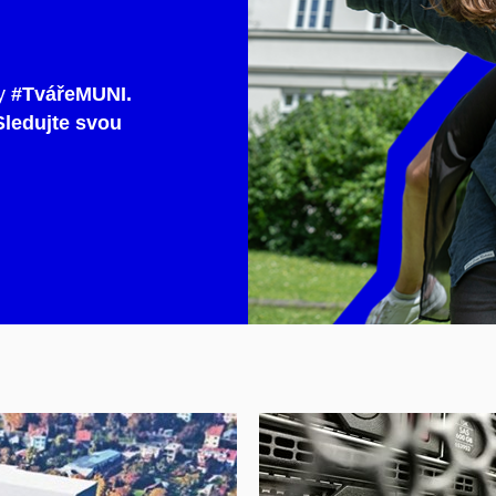
y
#TvářeMUNI.
ledujte svou