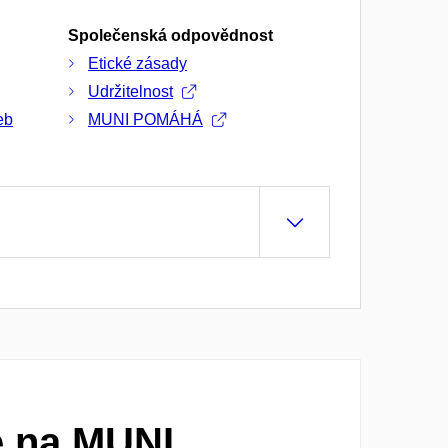
Společenská odpovědnost
Etické zásady
Udržitelnost
eb
MUNI POMÁHÁ
e na MUNI