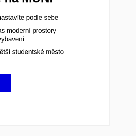
nastavíte podle sebe
ás moderní prostory
vybavení
větší studentské město