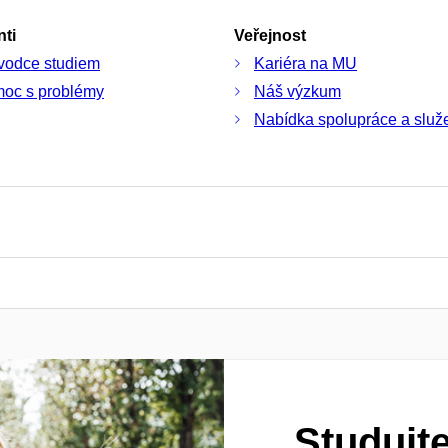
ti
Veřejnost
vodce studiem
Kariéra na MU
oc s problémy
Náš výzkum
Nabídka spolupráce a služ
Studujt