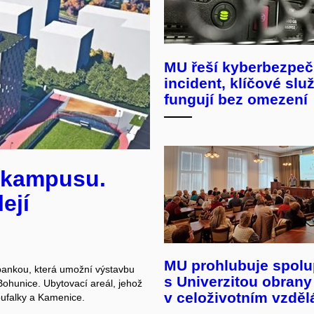
MU řeší kyberbezpeč
incident, klíčové slu
fungují bez omezení
i kampusu.
ejí
MU prohlubuje spolu
ankou, která umožní výstavbu
s Univerzitou obrany
ohunice. Ubytovací areál, jehož
v celoživotním vzděl
roufalky a Kamenice.