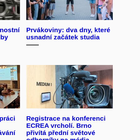
nostní
Prvákoviny: dva dny, které
žby
usnadní začátek studia
práci
Registrace na konferenci
ECREA vrcholí. Brno
ávání
přivítá přední světové
odborníky na média