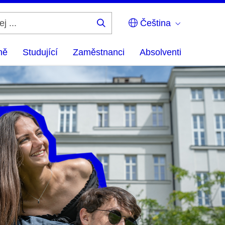
Čeština
Hledej
...
ně
Studující
Zaměstnanci
Absolventi