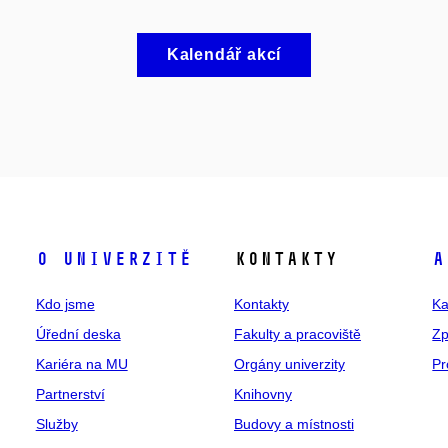
Kalendář akcí
O univerzitě
Kontakty
A
Kdo jsme
Kontakty
Ka
Úřední deska
Fakulty a pracoviště
Zp
Kariéra na MU
Orgány univerzity
Pr
Partnerství
Knihovny
Služby
Budovy a místnosti