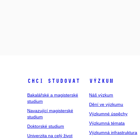
Chci studovat
Výzkum
Bakalářské a magisterské
Náš výzkum
studium
Dění ve výzkumu
Navazující magisterské
Výzkumné úspěchy
studium
Výzkumná témata
Doktorské studium
Výzkumná infrastruktura
Univerzita na celý život