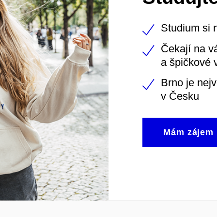
Studium si 
Čekají na v
a špičkové 
Brno je nej
v Česku
Mám zájem