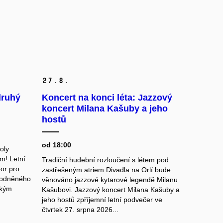
27.
8.
druhý
Koncert na konci léta: Jazzový
koncert Milana Kašuby a jeho
hostů
od 18:00
oly
m! Letní
Tradiční hudební rozloučení s létem pod
bor pro
zastřešeným atriem Divadla na Orlí bude
hodněného
věnováno jazzové kytarové legendě Milanu
ským
Kašubovi. Jazzový koncert Milana Kašuby a
jeho hostů zpříjemní letní podvečer ve
čtvrtek 27. srpna 2026...