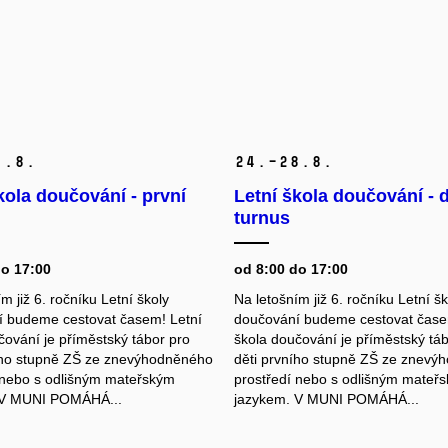
1.
8.
24.–28.
8.
kola doučování - první
Letní škola doučování - 
turnus
do 17:00
od 8:00 do 17:00
m již 6. ročníku Letní školy
Na letošním již 6. ročníku Letní šk
 budeme cestovat časem! Letní
doučování budeme cestovat čase
čování je příměstský tábor pro
škola doučování je příměstský tá
ího stupně ZŠ ze znevýhodněného
děti prvního stupně ZŠ ze znevý
 nebo s odlišným mateřským
prostředí nebo s odlišným mateř
 V MUNI POMÁHÁ...
jazykem. V MUNI POMÁHÁ...