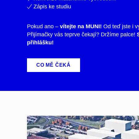
Zápis ke studiu
Pokud ano –
vítejte na MUNI!
Od teď jste i v
Přijímačky vás teprve čekají? Držíme palce!
S
přihlášku!
CO MĚ ČEKÁ