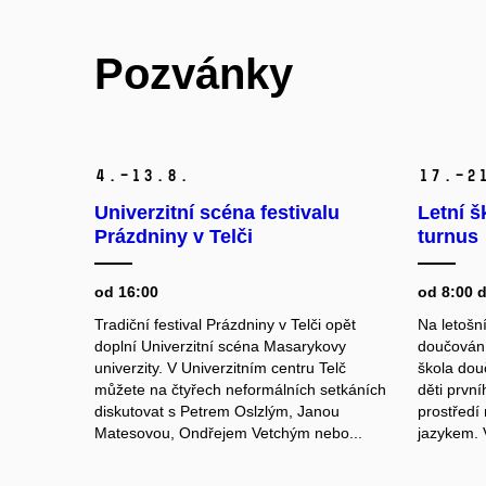
Pozvánky
4.–13.
8.
17.–2
Univerzitní scéna festivalu
Letní š
Prázdniny v Telči
turnus
od 16:00
od 8:00 
Tradiční festival Prázdniny v Telči opět
Na letošní
doplní Univerzitní scéna Masarykovy
doučování
univerzity. V Univerzitním centru Telč
škola dou
můžete na čtyřech neformálních setkáních
děti prvn
diskutovat s Petrem Oslzlým, Janou
prostředí
Matesovou, Ondřejem Vetchým nebo...
jazykem.