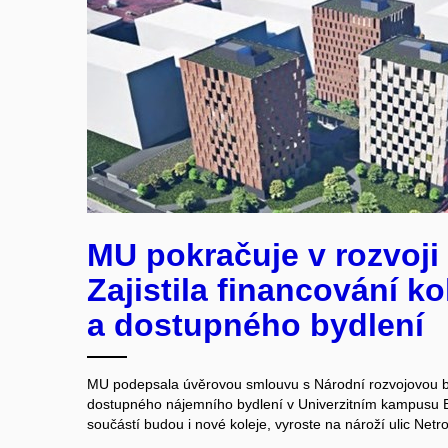
MU pokračuje v rozvoj
Zajistila financování kol
a dostupného bydlení
MU podepsala úvěrovou smlouvu s Národní rozvojovou b
dostupného nájemního bydlení v Univerzitním kampusu B
součástí budou i nové koleje, vyroste na nároží ulic Net