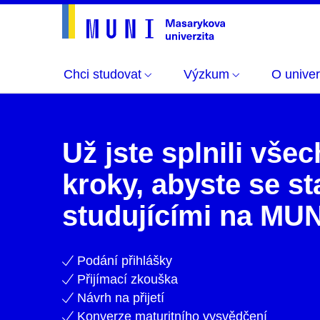
Chci studovat
Výzkum
O univer
Aktuálně
Už jste splnili vše
kroky, abyste se sta
studujícími na MU
Podání přihlášky
Přijímací zkouška
Návrh na přijetí
Konverze maturitního vysvědčení