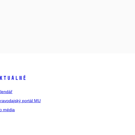
ktuálně
lendář
ravodajský portál MU
o média