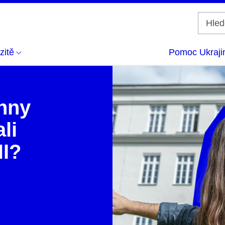
zitě
Pomoc Ukraji
chny
li
NI?