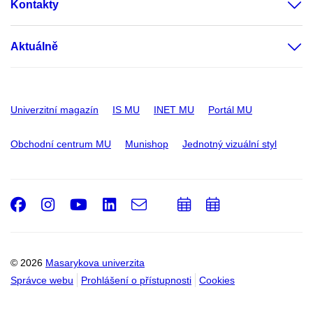
Kontakty
Aktuálně
Univerzitní magazín
IS MU
INET MU
Portál MU
Obchodní centrum MU
Munishop
Jednotný vizuální styl
Facebook
Instagram
Youtube
LinkedIn
e-
Přidat
Přidat
Email
mail
do
do
kalendáře
kalendáře
© 2026
Masarykova univerzita
Správce webu
Prohlášení o přístupnosti
Cookies