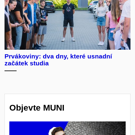
Prvákoviny: dva dny, které usnadní
začátek studia
Objevte MUNI