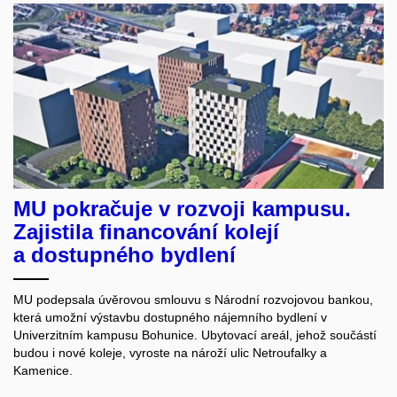
MU pokračuje v rozvoji kampusu.
Zajistila financování kolejí
a dostupného bydlení
MU podepsala úvěrovou smlouvu s Národní rozvojovou bankou,
která umožní výstavbu dostupného nájemního bydlení v
Univerzitním kampusu Bohunice. Ubytovací areál, jehož součástí
budou i nové koleje, vyroste na nároží ulic Netroufalky a
Kamenice.