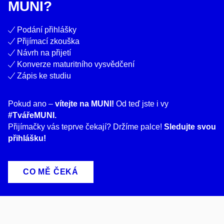
MUNI?
Podání přihlášky
Přijímací zkouška
Návrh na přijetí
Konverze maturitního vysvědčení
Zápis ke studiu
Pokud ano –
vítejte na MUNI!
Od teď jste i vy
#TvářeMUNI.
Přijímačky vás teprve čekají? Držíme palce!
Sledujte svou
přihlášku!
CO MĚ ČEKÁ