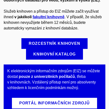
odborných databází pro vědu, výzkum a výuku (EIZ)
.
Služeb knihoven a přístup do EIZ můžete začít využívat
ihned
v jakékoli
fakultní knihovně
.
V případě, že služeb
knihoven nevyužijete během 12 měsíců, budete
automaticky vymazáni z knihovní databáze.
ROZCESTNÍK KNIHOVEN
KNIHOVNÍ KATALOG
K elektronickým informačním zdrojům (EIZ) se můžete
dostat
pouze z univerzitních počítačů
, třeba
v knihovnách. Vzdálený přístup není pro absolventy
vzhledem k licenčním podmínkám možný.
PORTÁL INFORMAČNÍCH ZDROJŮ