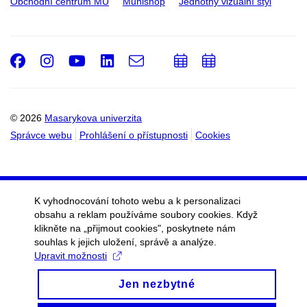
Obchodní centrum MU
Munishop
Jednotný vizuální styl
Facebook
Instagram
Youtube
LinkedIn
e-
Přidat
Přidat
Email
mail
do
do
kalendáře
kalendáře
© 2026
Masarykova univerzita
Správce webu
Prohlášení o přístupnosti
Cookies
K vyhodnocování tohoto webu a k personalizaci
obsahu a reklam používáme soubory cookies. Když
klikněte na „přijmout cookies", poskytnete nám
souhlas k jejich uložení, správě a analýze.
Upravit možnosti
Jen nezbytné