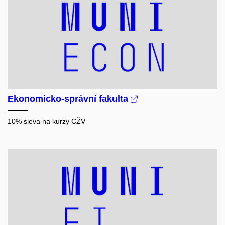
Ekonomicko-správní fakulta
10% sleva na kurzy
CŽV