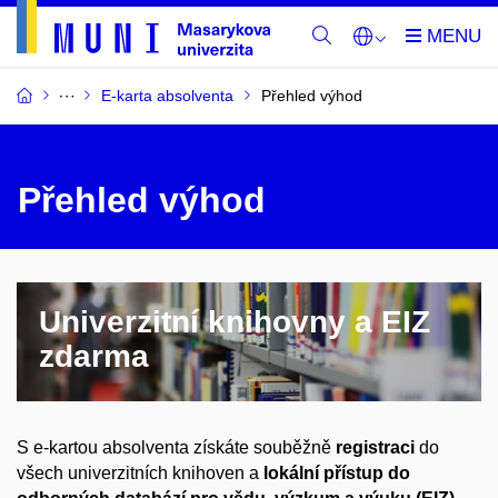
E-karta absolventa
Přehled výhod
Přehled výhod
Univerzitní knihovny a EIZ
zdarma
S e-kartou absolventa získáte souběžně
registraci
do
všech univerzitních knihoven a
lokální
přístup do