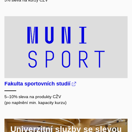
5% sleva na kurzy
CŽV
Fakulta sportovních studií
5–10% sleva na produkty
CŽV
(
po naplnění min. kapacity kurzu)
Univerzitní služby se slevou