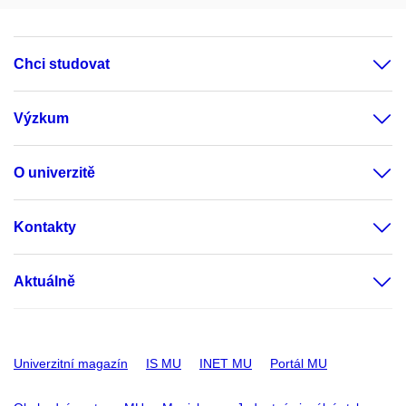
Chci studovat
Výzkum
O univerzitě
Kontakty
Aktuálně
Univerzitní magazín
IS MU
INET MU
Portál MU