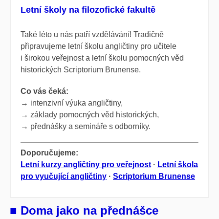
Letní školy na filozofické fakultě
T
aké léto u nás patří vzdělávání! Tradičně
připravujeme letní školu angličtiny pro učitele
i širokou veřejnost a letní školu pomocných věd
historických Scriptorium Brunense.
Co vás čeká:
→ intenzivní výuka angličtiny,
→ základy pomocných věd historických,
→ přednášky a semináře s odborníky.
Doporučujeme:
Letní kurzy angličtiny pro veřejnost
·
Letní škola
pro vyučující angličtiny
·
Scriptorium Brunense
■ Doma jako na přednášce