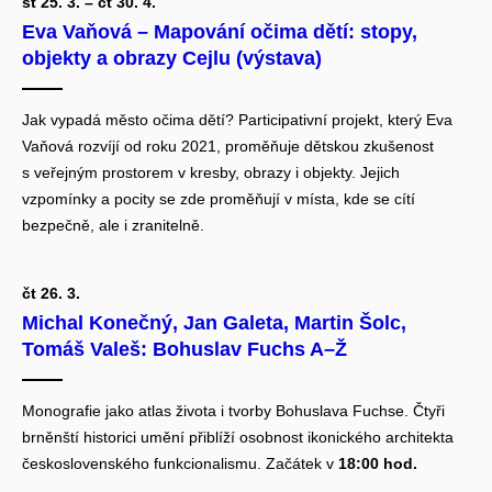
st 25. 3. – čt 30. 4.
Eva Vaňová – Mapování očima dětí: stopy,
objekty a obrazy Cejlu (výstava)
Jak vypadá město očima dětí? Participativní projekt, který Eva
Vaňová rozvíjí od roku 2021, proměňuje dětskou zkušenost
s veřejným prostorem v kresby, obrazy i objekty. Jejich
vzpomínky a pocity se zde proměňují v místa, kde se cítí
bezpečně, ale i zranitelně.
čt 26. 3.
Michal Konečný, Jan Galeta, Martin Šolc,
Tomáš Valeš: Bohuslav Fuchs A–Ž
Monografie jako atlas života i tvorby Bohuslava Fuchse. Čtyři
brněnští historici umění přiblíží osobnost ikonického architekta
československého funkcionalismu. Začátek v
18:00 hod.