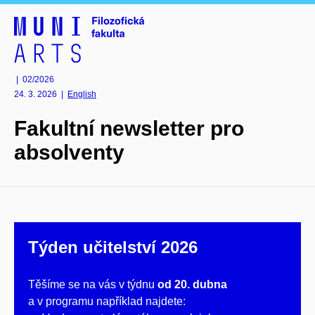
| 02/2026
24. 3. 2026
|
English
Fakultní newsletter pro
absolventy
Týden učitelství 2026
Těšíme se na vás v týdnu
od 20. dubna
a v programu například najdete: