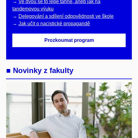
→
Ve dvou se to lépe táhne, aneb jak na
tandemovou výuku
→
Delegování a sdílení odpovědnosti ve škole
→
Jak učit o nacistické propagandě
Prozkoumat program
■ Novinky z fakulty