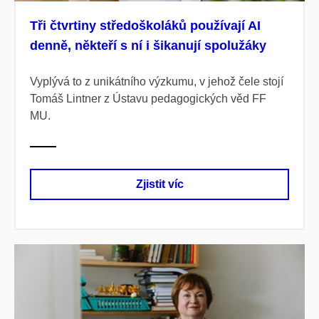
Tři čtvrtiny středoškoláků používají AI
denně, někteří s ní i šikanují spolužáky
Vyplývá to z unikátního výzkumu, v jehož čele stojí
Tomáš Lintner z Ústavu pedagogických věd FF
MU.
Zjistit víc