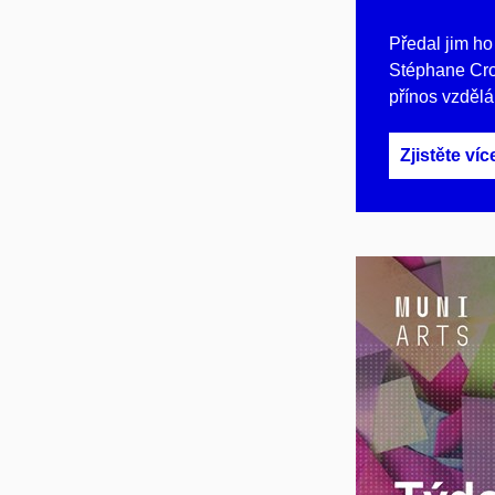
Předal jim ho
Stéphane Crou
přínos vzdělá
Zjistěte víc