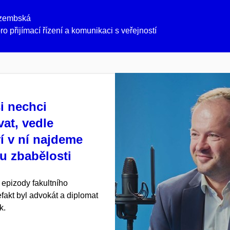
rzembská
o přijímací řízení a komunikaci s veřejností
i nechci
vat, vedle
í v ní najdeme
u zbabělosti
 epizody fakultního
fakt byl advokát a diplomat
k.