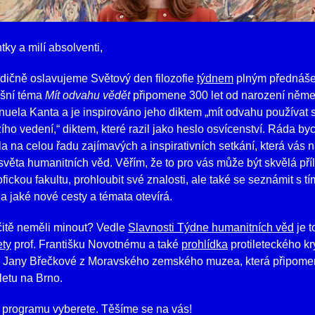
tky a milí absolventi,
dičně oslavujeme Světový den filozofie
týdnem
plným přednáše
ošní téma
Mít odvahu vědět
připomene 300 let od narození něm
nuela Kanta a je inspirováno jeho diktem „mít odvahu používat s
ího vedení,“ diktem, které razil jako heslo osvícenství. Ráda by
a na celou řadu zajímavých a inspirativních setkání, která vás n
 světa humanitních věd. Věřím, že to pro vás může být skvělá pří
zofickou fakultu, prohloubit své znalosti, ale také se seznámit s t
í a jaké nové cesty a témata otevírá.
čitě neměli minout? Vedle
Slavnosti Týdne humanitních věd
je t
ety
prof. Františku Novotnému a také
prohlídka
protileteckého kr
 Jany Břečkové z Moravského zemského muzea, která připome
letu na Brno.
z programu vyberete. Těšíme se na vás!