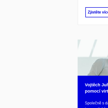
Zjistěte víc
Vojtěch Juř
pomocí virt
Společně s da