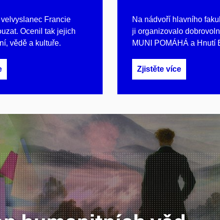
 velvyslanec Francie
Na nádvoří hlavního faku
zat. Ocenil tak jejich
ji organizovalo dobrovol
ní, vědě a kultuře.
MUNI POMÁHÁ a Hnutí B
e
Zjistěte více