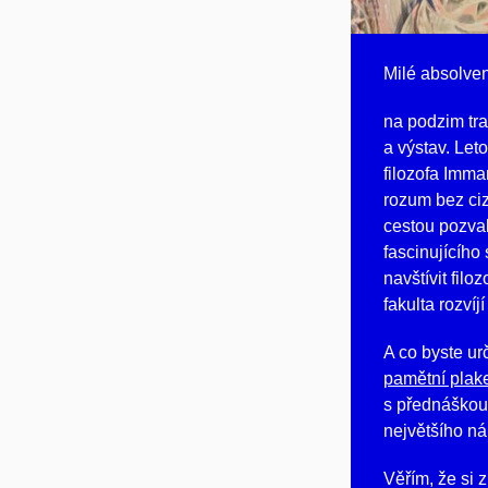
Milé absolven
na podzim tra
a výstav. Let
filozofa Imma
rozum bez ciz
cestou pozval
fascinujícího
navštívit filo
fakulta rozvíj
A co byste ur
pamětní plak
s přednáškou
největšího ná
Věřím, že si 