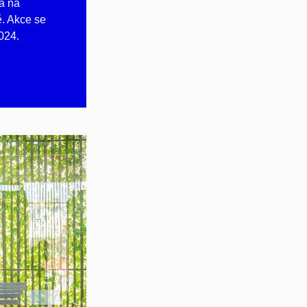
ra na
ě. Akce se
024.