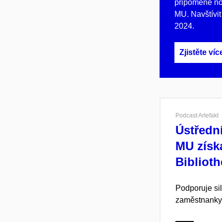
připomene no
MU. Navštívit 
2024.
Zjistěte víc
Podcast Artefakt
Ústředn
MU získ
Biblioth
Podporuje si
zaměstnanky