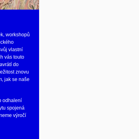
k, workshopů
eckého
vůj vlastní
ch vás touto
avrátí do
ležitost znovu
ím, jak se naše
o odhalení
ytu spojená
neme výročí