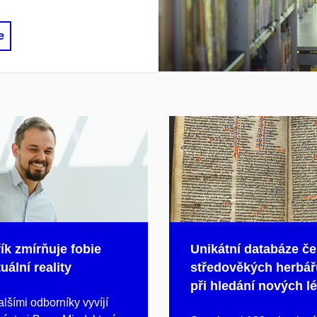
e
ík zmírňuje fobie
Unikátní databáze č
uální reality
středověkých herbá
při hledání nových lé
lšími odborníky vyvíjí