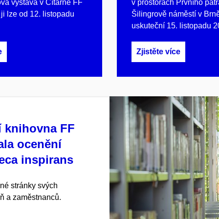
vá výstava v Čítárně FF
v prostorách Prvního pat
ji lze od 12. listopadu
Šilingrově náměstí v Brn
uskuteční 15. listopadu 2
e
Zjistěte více
í knihovna FF
ala ocenění
eca inspirans
lné stránky svých
ň a zaměstnanců.