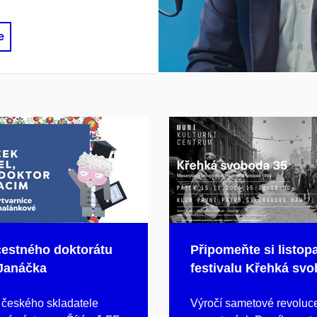
e
 čestného doktorátu
Připomeňte si listop
Janáčka
festivalu Křehká sv
českého skladatele
Výročí sametové revoluc