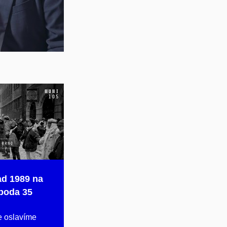
ad 1989 na
oboda 35
e oslavíme