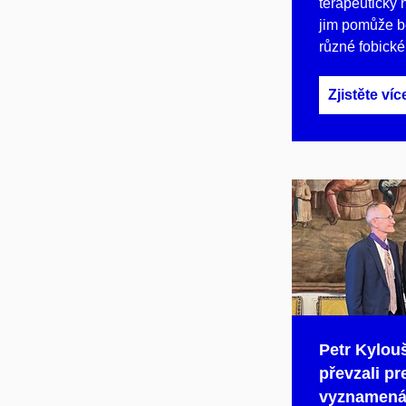
terapeutický 
jim pomůže b
různé fobické
Zjistěte víc
Petr Kylouš
převzali pr
vyznamená