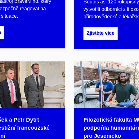
nástroj BraveMind, který
Soupis asi 120 rukopisn
ezpečně reagovat na
vytvořili odborníci z filozo
 situace.
přírodovědecké a lékařské
e
Zjistěte více
ek a Petr Dytrt
Filozofická fakulta 
estižní francouzské
podpořila humanitárn
ní
pro Jesenicko