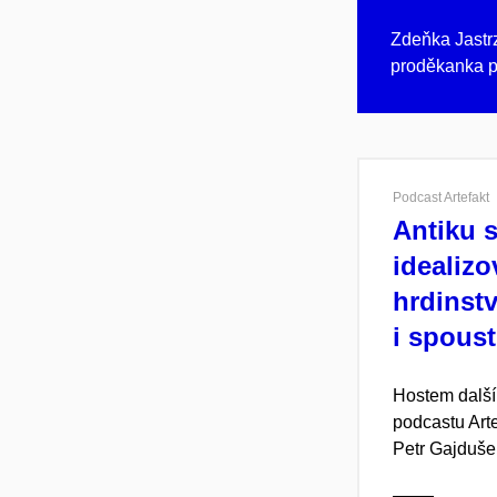
Zdeňka Jast
proděkanka pr
Podcast Artefakt
Antiku s
idealizo
hrdinstv
i spoust
Hostem další
podcastu Arte
Petr Gajduše