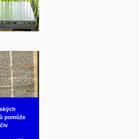
eských
řů pomůže
čiv