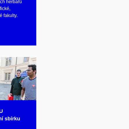
ých herbářů
fické,
 fakulty.
MU
í sbírku