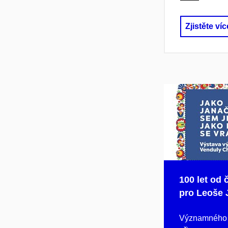
Zjistěte víc
100 let od
pro Leoše 
Významného 