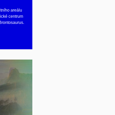
ltního areálu
nické centrum
rontosaurus.