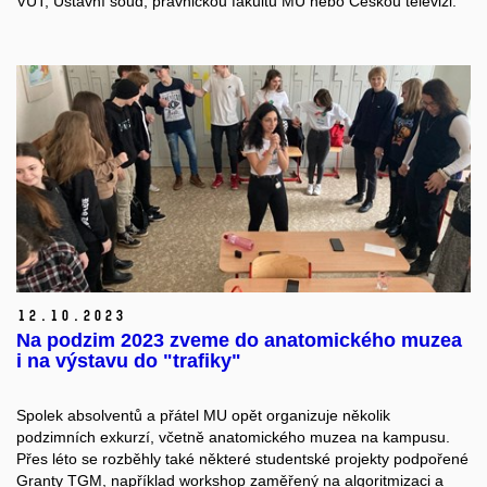
VUT, Ústavní soud, právnickou fakultu MU nebo Českou televizi.
12.
10.
2023
Na podzim 2023 zveme do anatomického muzea
i na výstavu do "trafiky"
Spolek absolventů a přátel MU opět organizuje několik
podzimních exkurzí, včetně anatomického muzea na kampusu.
Přes léto se rozběhly také některé studentské projekty podpořené
Granty TGM, například workshop zaměřený
na algoritmizaci a