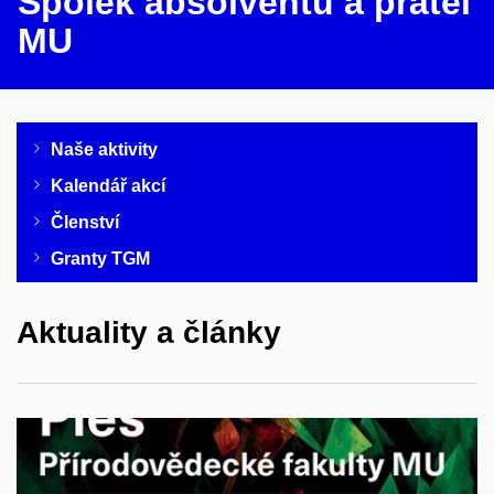
Spolek absolventů a přátel
MU
Naše aktivity
Kalendář akcí
Členství
Granty TGM
Aktuality a články