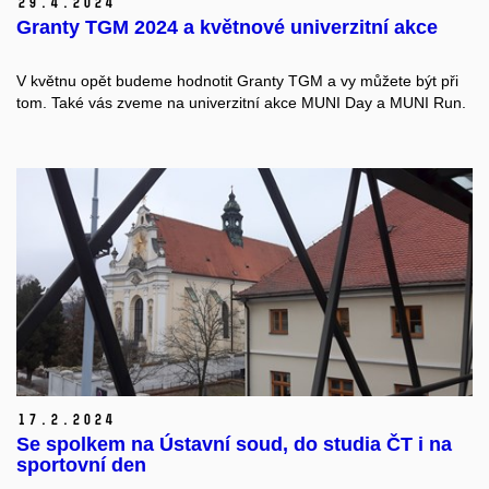
29.
4.
2024
Granty TGM 2024 a květnové univerzitní akce
V květnu opět budeme hodnotit Granty TGM a vy můžete být při
tom. Také vás zveme na univerzitní akce MUNI Day a MUNI Run.
17.
2.
2024
Se spolkem na Ústavní soud, do studia ČT i na
sportovní den