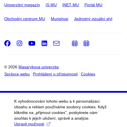
Univerzitní magazín
IS MU
INET MU
Portál MU
Obchodní centrum MU
Munishop
Jednotný vizuální styl
Facebook
Instagram
Youtube
LinkedIn
e-
Přidat
Přidat
Email
mail
do
do
kalendáře
kalendáře
© 2026
Masarykova univerzita
Správce webu
Prohlášení o přístupnosti
Cookies
K vyhodnocování tohoto webu a k personalizaci
obsahu a reklam používáme soubory cookies. Když
klikněte na „přijmout cookies", poskytnete nám
souhlas k jejich uložení, správě a analýze.
Upravit možnosti