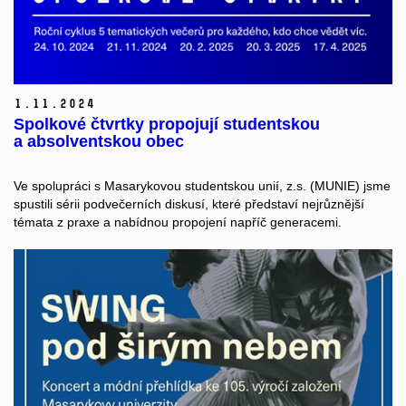
1.
11.
2024
Spolkové čtvrtky propojují studentskou
a absolventskou obec
Ve spolupráci s Masarykovou studentskou unií, z.s. (MUNIE) jsme
spustili sérii podvečerních diskusí, které představí nejrůznější
témata z praxe a nabídnou propojení napříč generacemi.