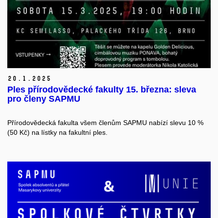
20.
1.
2025
Ples přírodovědecké fakulty 15. března: sleva
pro členy SAPMU
Přírodovědecká fakulta všem členům SAPMU nabízí slevu 10 %
(50 Kč) na lístky na fakultní ples.