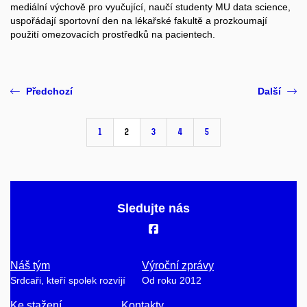
mediální výchově pro vyučující, naučí studenty MU data science,
uspořádají sportovní den na lékařské fakultě a prozkoumají
použití omezovacích prostředků na pacientech.
Předchozí
Další
1
2
3
4
5
Sledujte nás
Náš tým
Výroční zprávy
Srdcaři, kteří spolek rozvíjí
Od roku 2012
Ke stažení
Kontakty