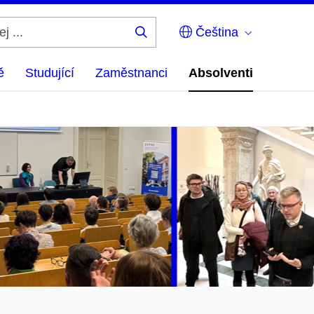
Čeština
Hledej
...
ě
Studující
Zaměstnanci
Absolventi