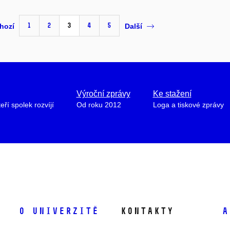
1
2
3
4
5
hozí
Další
Výroční zprávy
Ke stažení
teří spolek rozvíjí
Od roku 2012
Loga a tiskové zprávy
O univerzitě
Kontakty
A