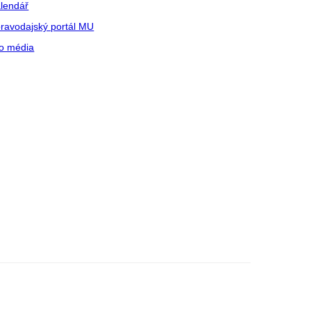
lendář
ravodajský portál MU
o média