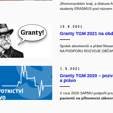
Jihomoravském kraji, a diskuse 
studenty ERASMUS pod názve
15.
9.
2021
Granty TGM 2021 na obdob
Spolek absolventů a přátel Masa
NA PODPORU ROZVOJE OBČA
1.
9.
2021
Granty TGM 2020 – pozvá
a právo
V roce 2020 SAPMU podpořil pr
pacientů na přítomnost zákon