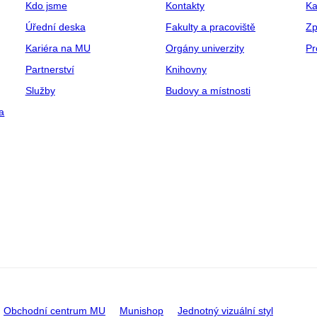
Kdo jsme
Kontakty
Ka
Úřední deska
Fakulty a pracoviště
Zp
Kariéra na MU
Orgány univerzity
Pr
Partnerství
Knihovny
Služby
Budovy a místnosti
a
Obchodní centrum MU
Munishop
Jednotný vizuální styl