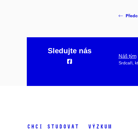
Předc
Sledujte nás
Náš tým
Srdcaři, k
Chci studovat
Výzkum