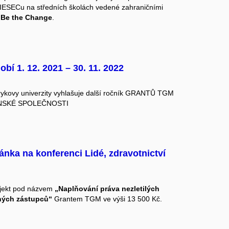
AIESECu na středních školách vedené zahraničními
m
Be the Change
.
í 1. 12. 2021 – 30. 11. 2022
rykovy univerzity vyhlašuje další ročník GRANTŮ
TGM
NSKÉ SPOLEČNOSTI
nka na konferenci Lidé, zdravotnictví
ojekt pod názvem
„Naplňování práva nezletilých
ných zástupců“
Grantem TGM ve výši 13 500 Kč.