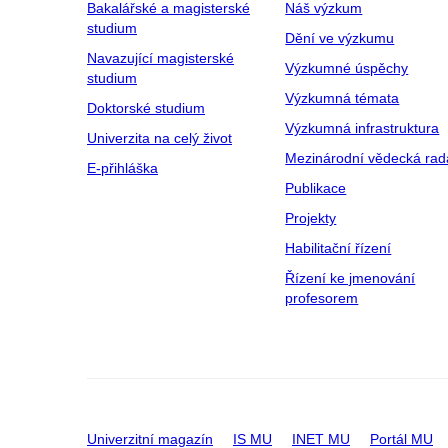
Bakalářské a magisterské
Náš výzkum
studium
Dění ve výzkumu
Navazující magisterské
Výzkumné úspěchy
studium
Výzkumná témata
Doktorské studium
Výzkumná infrastruktura
Univerzita na celý život
Mezinárodní vědecká rad
E-přihláška
Publikace
Projekty
Habilitační řízení
Řízení ke jmenování
profesorem
Univerzitní magazín
IS MU
INET MU
Portál MU