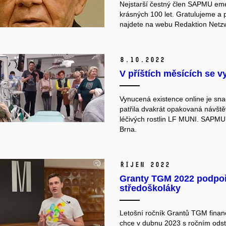
Nejstarší čestný člen SAPMU eme
krásných 100 let. Gratulujeme a 
najdete na webu
Redaktion Netz
8.
10.
2022
V příštích měsících se v
Vynucená existence online je sna
patřila dvakrát opakovaná návšt
léčivých rostlin LF MUNI. SAPMU c
Brna.
říjen 2022
Granty TGM 2022 podpoří
středoškoláky
Letošní ročník Grantů TGM finan
chce v dubnu 2023 s ročním odstu