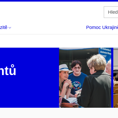
zitě
Pomoc Ukrajin
ntů