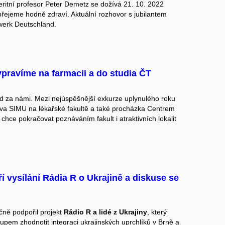
ritní profesor Peter Demetz se dožívá 21. 10. 2022
přejeme hodně zdraví. Aktuální rozhovor s jubilantem
werk Deutschland
.
ypravíme na farmacii a do studia ČT
d za námi. Mezi nejúspěšnější exkurze uplynulého roku
ěva SIMU na lékařské fakultě a také procházka Centrem
hce pokračovat poznáváním fakult i atraktivních lokalit
 vysílání Rádia R o Ukrajině a diskuse se
čně podpořil projekt
Rádio R a lidé z Ukrajiny
, který
pem zhodnotit integraci ukrajinských uprchlíků v Brně a