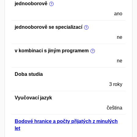
jednooborově
ano
jednooborově se specializací
ne
v kombinaci s jiným programem
ne
Doba studia
3 roky
Vyučovací jazyk
čeština
Bodové hranice a počty přijatých z minulých
let