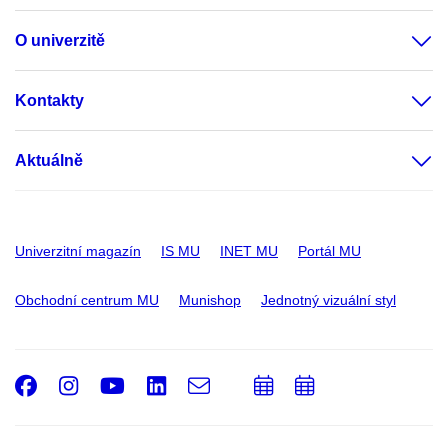
O univerzitě
Kontakty
Aktuálně
Univerzitní magazín
IS MU
INET MU
Portál MU
Obchodní centrum MU
Munishop
Jednotný vizuální styl
Facebook
Instagram
Youtube
LinkedIn
e-
Přidat
Přidat
Email
mail
do
do
kalendáře
kalendáře