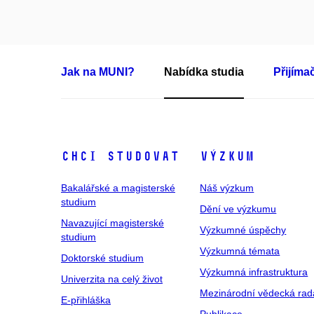
Jak na MUNI?
Nabídka studia
Přijíma
Chci studovat
Výzkum
Bakalářské a magisterské
Náš výzkum
studium
Dění ve výzkumu
Navazující magisterské
Výzkumné úspěchy
studium
Výzkumná témata
Doktorské studium
Výzkumná infrastruktura
Univerzita na celý život
Mezinárodní vědecká rad
E-přihláška
Publikace