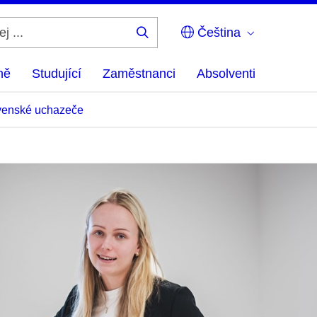
Čeština
Hledej
...
ně
Studující
Zaměstnanci
Absolventi
venské uchazeče