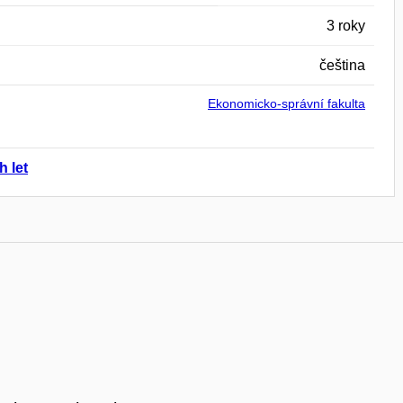
3 roky
čeština
Ekonomicko-správní fakulta
h let