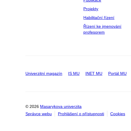
Projekty
Habilitační řízení
Řízení ke jmenování
profesorem
Univerzitní magazín
IS MU
INET MU
Portál MU
© 2026
Masarykova univerzita
Správce webu
Prohlášení o přístupnosti
Cookies