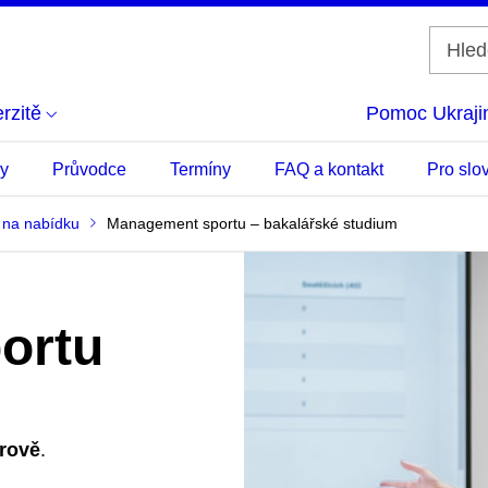
rzitě
Pomoc Ukraji
ky
Průvodce
Termíny
FAQ a kontakt
Pro slo
 na nabídku
Management sportu – bakalářské studium
ortu
rově
.