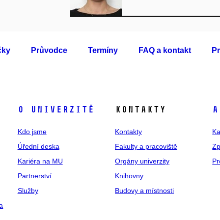
čky
Průvodce
Termíny
FAQ a kontakt
Pr
O univerzitě
Kontakty
A
Kdo jsme
Kontakty
Ka
Úřední deska
Fakulty a pracoviště
Zp
Kariéra na MU
Orgány univerzity
Pr
Partnerství
Knihovny
Služby
Budovy a místnosti
a