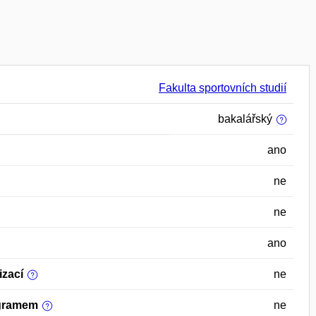
Fakulta sportovních studií
bakalářský
ano
ne
ne
ano
izací
ne
ogramem
ne