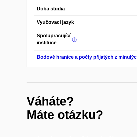
Doba studia
Vyučovací jazyk
Spolupracující
instituce
Bodové hranice a počty přijatých z minulýc
Váháte?
Máte otázku?