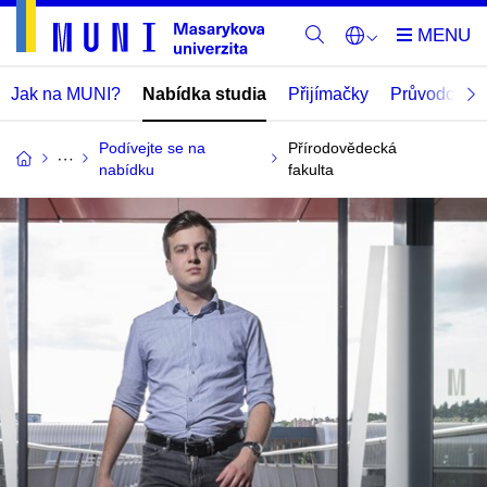
Jak na MUNI?
Nabídka studia
Přijímačky
Průvodce
Podívejte se na
Přírodovědecká
nabídku
fakulta