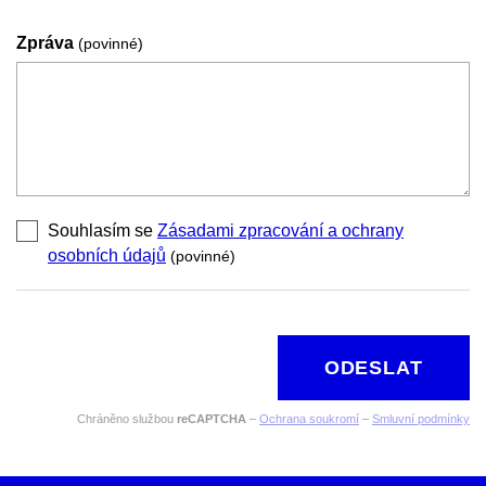
Zpráva
(povinné)
Souhlasím se
Zásadami zpracování a ochrany
osobních údajů
(povinné)
ODESLAT
Chráněno službou
reCAPTCHA
–
Ochrana soukromí
–
Smluvní podmínky