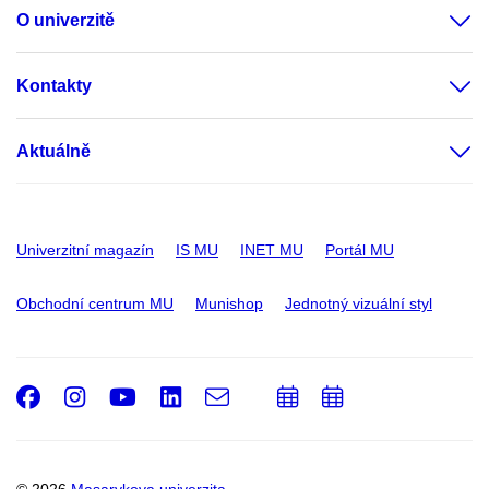
O univerzitě
Kontakty
Aktuálně
Univerzitní magazín
IS MU
INET MU
Portál MU
Obchodní centrum MU
Munishop
Jednotný vizuální styl
Facebook
Instagram
Youtube
LinkedIn
e-
Přidat
Přidat
Email
mail
do
do
kalendáře
kalendáře
© 2026
Masarykova univerzita