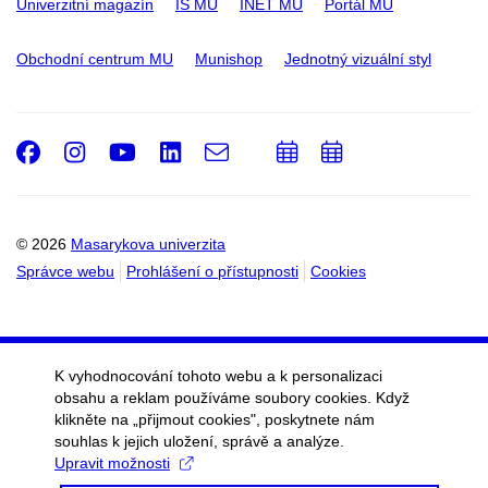
Univerzitní magazín
IS MU
INET MU
Portál MU
Obchodní centrum MU
Munishop
Jednotný vizuální styl
Facebook
Instagram
Youtube
LinkedIn
e-
Přidat
Přidat
Email
mail
do
do
kalendáře
kalendáře
© 2026
Masarykova univerzita
Správce webu
Prohlášení o přístupnosti
Cookies
K vyhodnocování tohoto webu a k personalizaci
obsahu a reklam používáme soubory cookies. Když
klikněte na „přijmout cookies", poskytnete nám
souhlas k jejich uložení, správě a analýze.
Upravit možnosti