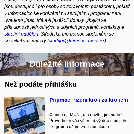
jsou dostupné i pro osoby se zdravotním postižením, pokud
v informacích ke konkrétnímu studijnímu programu není
uvedeno jinak. Máte-li jakékoli dotazy týkající se
přístupnosti jednotlivých studijních programů, kontaktujte
studijní oddělení
Střediska pro pomoc studentům se
specifickými nároky (
studijni@teiresias.muni.cz
).
Důležité informace
Než podáte přihlášku
Přijímací řízení krok za krokem
Chcete na MUNI, ale nevíte, jak na to?
Provedeme vás vším od výběru studijního
programu až po zápis ke studiu.