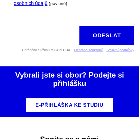
osobních údajů
(povinné)
ODESLAT
Chráněno službou
reCAPTCHA
–
Ochrana soukromí
–
Smluvní podmínky
Vybrali jste si obor? Podejte si
přihlášku
E-PŘIHLÁŠKA KE STUDIU