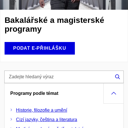
Bakalářské a magisterské
programy
PODAT E-PŘIHLÁŠKU
Zadejte
hledaný
Hle
výraz
Programy podle témat
Historie, filozofie a umění
Cizí jazyky, čeština a literatura