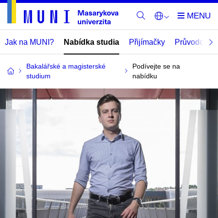
Jak na MUNI?
Nabídka studia
Přijímačky
Průvodce
Bakalářské a magisterské
Podívejte se na
studium
nabídku