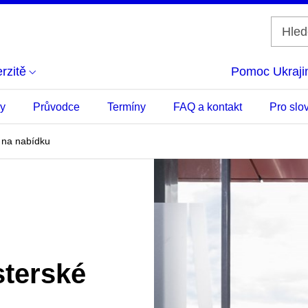
rzitě
Pomoc Ukraji
ky
Průvodce
Termíny
FAQ a kontakt
Pro slo
 na nabídku
sterské