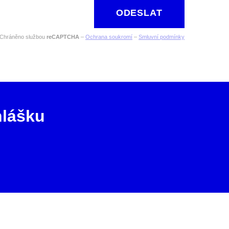
ODESLAT
Chráněno službou
reCAPTCHA
–
Ochrana soukromí
–
Smluvní podmínky
hlášku