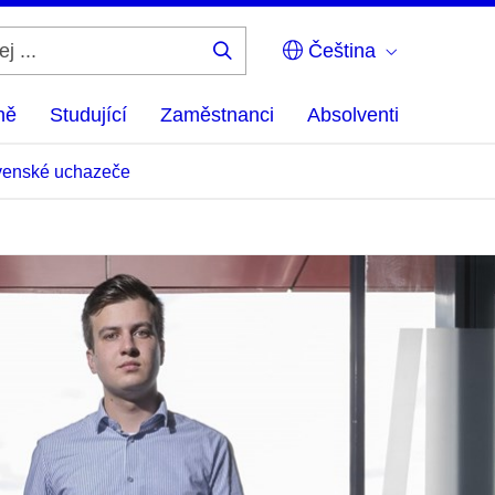
Čeština
Hledej
...
ně
Studující
Zaměstnanci
Absolventi
venské uchazeče