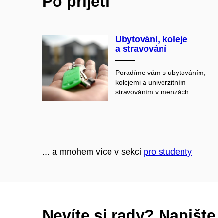
Po přijetí
Ubytování, koleje
a stravování
Poradíme vám s ubytováním,
kolejemi a univerzitním
stravováním v menzách.
... a mnohem více v sekci
pro studenty
Nevíte si rady? Napišt