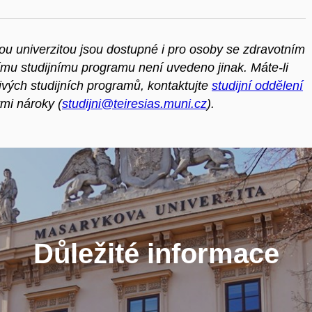
u univerzitou jsou dostupné i pro osoby se zdravotním
ímu studijnímu programu není uvedeno jinak. Máte-li
tlivých studijních programů, kontaktujte
studijní oddělení
mi nároky (
studijni@teiresias.muni.cz
).
Důležité informace