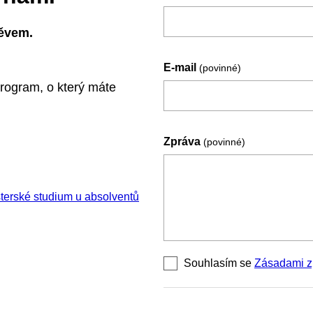
ěvem.
E-mail
(povinné)
program, o který máte
Zpráva
(povinné)
sterské studium u absolventů
Souhlasím se
Zásadami z