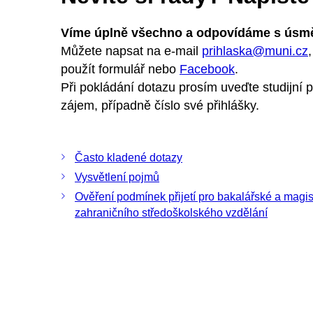
Víme úplně všechno a odpovídáme s úsm
Můžete napsat na e-mail
prihlaska@muni.cz
,
použít formulář nebo
Facebook
.
Při pokládání dotazu prosím uveďte studijní 
zájem, případně číslo své přihlášky.
Často kladené dotazy
Vysvětlení pojmů
Ověření podmínek přijetí pro bakalářské a magi
zahraničního středoškolského vzdělání