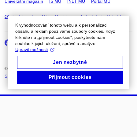
Univerzitní magazín
IS MU
INET MU
Portál MU
Obchodní centrum MU
Munishop
Jednotný vizuální styl
K vyhodnocování tohoto webu a k personalizaci
obsahu a reklam používáme soubory cookies. Když
klikněte na „přijmout cookies", poskytnete nám
Facebook
Instagram
Youtube
LinkedIn
e-
Přidat
Přidat
souhlas k jejich uložení, správě a analýze.
Email
mail
do
do
Upravit možnosti
kalendáře
kalendáře
Jen nezbytné
© 2026
Masarykova univerzita
Správce webu
Prohlášení o přístupnosti
Cookies
Přijmout cookies