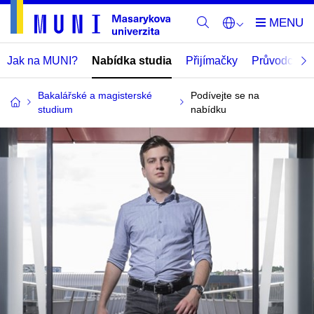
Jak na MUNI?
Nabídka studia
Přijímačky
Průvodce
Bakalářské a magisterské
Podívejte se na
studium
nabídku