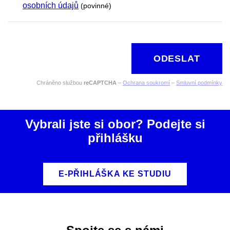
osobních údajů
(povinné)
ODESLAT
Chráněno službou
reCAPTCHA
–
Ochrana soukromí
–
Smluvní podmínky
Vybrali jste si obor? Podejte si
přihlášku
E-PŘIHLÁŠKA KE STUDIU