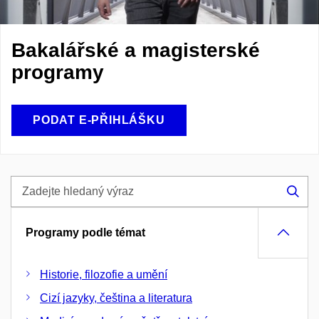
Bakalářské a magisterské
programy
PODAT E-PŘIHLÁŠKU
Zadejte
hledaný
Hle
výraz
Programy podle témat
Historie, filozofie a umění
Cizí jazyky, čeština a literatura