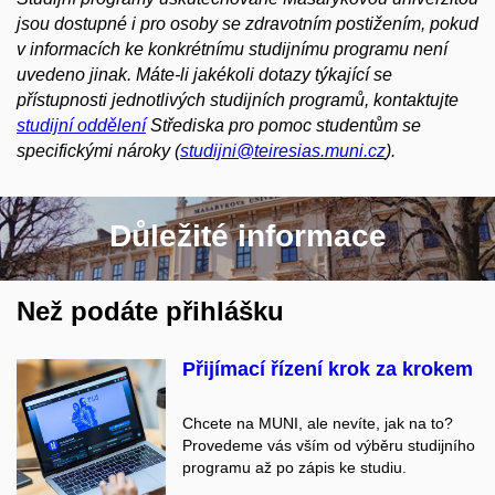
jsou dostupné i pro osoby se zdravotním postižením, pokud
v informacích ke konkrétnímu studijnímu programu není
uvedeno jinak. Máte-li jakékoli dotazy týkající se
přístupnosti jednotlivých studijních programů, kontaktujte
studijní oddělení
Střediska pro pomoc studentům se
specifickými nároky (
studijni@teiresias.muni.cz
).
Důležité informace
Než podáte přihlášku
Přijímací řízení krok za krokem
Chcete na MUNI, ale nevíte, jak na to?
Provedeme vás vším od výběru studijního
programu až po zápis ke studiu.