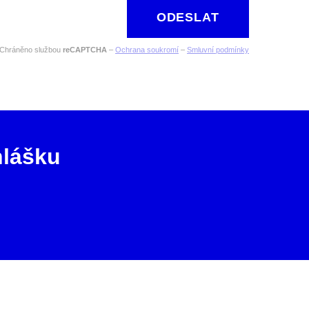
ODESLAT
Chráněno službou
reCAPTCHA
–
Ochrana soukromí
–
Smluvní podmínky
hlášku