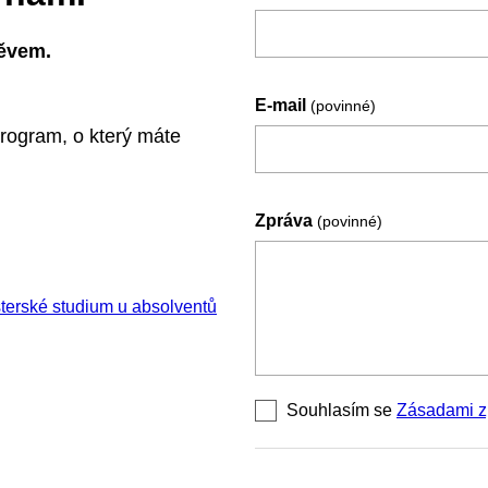
ěvem.
E-mail
(povinné)
program, o který máte
Zpráva
(povinné)
sterské studium u absolventů
Souhlasím se
Zásadami z