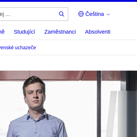
Čeština
Hledej
...
ně
Studující
Zaměstnanci
Absolventi
venské uchazeče