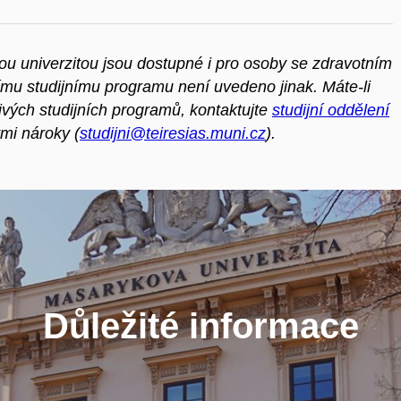
u univerzitou jsou dostupné i pro osoby se zdravotním
ímu studijnímu programu není uvedeno jinak. Máte-li
tlivých studijních programů, kontaktujte
studijní oddělení
mi nároky (
studijni@teiresias.muni.cz
).
Důležité informace