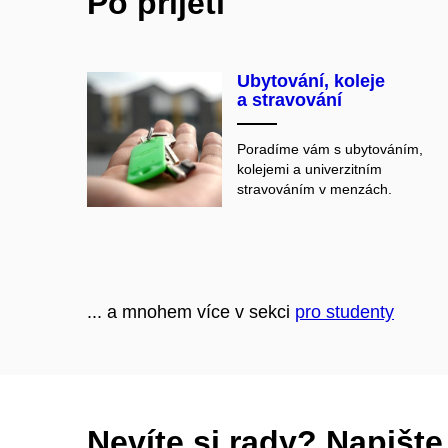
Po přijetí
Ubytování, koleje
a stravování
Poradíme vám s ubytováním,
kolejemi a univerzitním
stravováním v menzách.
... a mnohem více v sekci
pro studenty
Nevíte si rady? Napišt