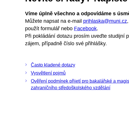
Víme úplně všechno a odpovídáme s úsm
Můžete napsat na e-mail
prihlaska@muni.cz
,
použít formulář nebo
Facebook
.
Při pokládání dotazu prosím uveďte studijní 
zájem, případně číslo své přihlášky.
Často kladené dotazy
Vysvětlení pojmů
Ověření podmínek přijetí pro bakalářské a magi
zahraničního středoškolského vzdělání