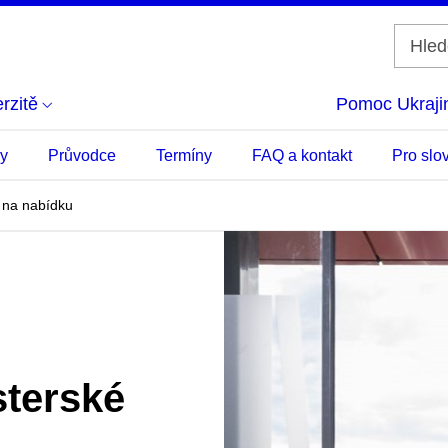
rzitě
Pomoc Ukraji
ky
Průvodce
Termíny
FAQ a kontakt
Pro slo
 na nabídku
sterské