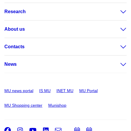
Research
About us
Contacts
News
MU news portal
IS MU
INET MU
MU Portal
MU Shopping center
Munishop
Facebook
Instagram
Youtube
LinkedIn
e-
Add
Add