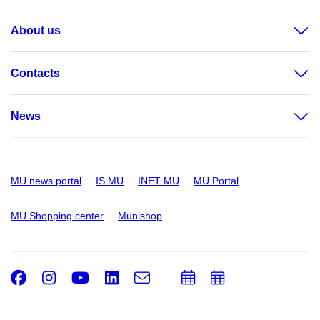
About us
Contacts
News
MU news portal
IS MU
INET MU
MU Portal
MU Shopping center
Munishop
Facebook
Instagram
Youtube
LinkedIn
e-
Add
Add
Email
mail
to
to
calendar
calendar