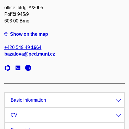
office: bldg. A/2005
Poříčí 945/9
603 00 Brno
Show on the map
+420 549 49
1664
bazalova@ped.muni.cz
Basic information
CV