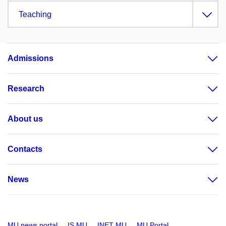
Teaching
Admissions
Research
About us
Contacts
News
MU news portal
IS MU
INET MU
MU Portal