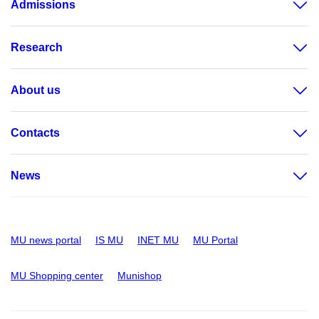
Admissions
Research
About us
Contacts
News
MU news portal
IS MU
INET MU
MU Portal
MU Shopping center
Munishop