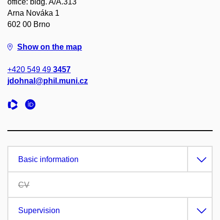
office: bldg. A/A.313
Arna Nováka 1
602 00 Brno
Show on the map
+420 549 49
3457
jdohnal@phil.muni.cz
Basic information
CV
Supervision