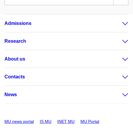
Admissions
Research
About us
Contacts
News
MU news portal
IS MU
INET MU
MU Portal