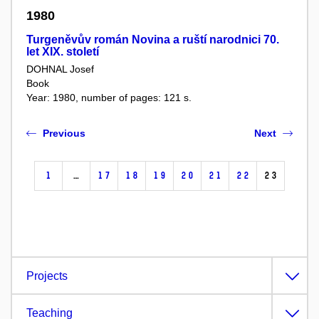
1980
Turgeněvův román Novina a ruští narodnici 70.
let XIX. století
DOHNAL Josef
Book
Year: 1980, number of pages: 121 s.
Previous
Next
1
…
17
18
19
20
21
22
23
Projects
Teaching