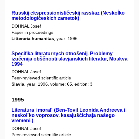
Russkij ekspressionističeskij rasskaz (Neskoĺko
metodologičeskich zametok)
DOHNAL Josef
Paper in proceedings
Litteraria humanitas
, year: 1996
Specifika literaturnych otnošenij. Problemy
izučenija obščnosti slavjanskich literatur, Moskva
1994
DOHNAL Josef
Peer-reviewed scientific article
Slavia
, year: 1996, volume: 65, edition: 3
1995
Literatura i moral´ (Ben-Tovit Leonida Andreeva i
neskol´ko voprosov, kasajuščichsja našego
vremeni.)
DOHNAL Josef
Peer-reviewed scientific article