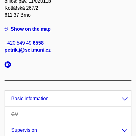
office: pav. 11/02011b
Kotlářská 267/2
611 37 Brno
Show on the map
+420 549 49
6558
petrik.j@sci.muni.cz
Basic information
CV
Supervision