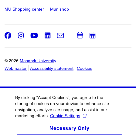
MU Shopping center
Munishop
Facebook
Instagram
Youtube
LinkedIn
e-
Add
Add
Email
mail
to
to
calendar
calendar
© 2026
Masaryk University
Webmaster
Accessibility statement
Cookies
By clicking “Accept Cookies”, you agree to the
storing of cookies on your device to enhance site
navigation, analyze site usage, and assist in our
marketing efforts.
Cookie Settings
Necessary Only