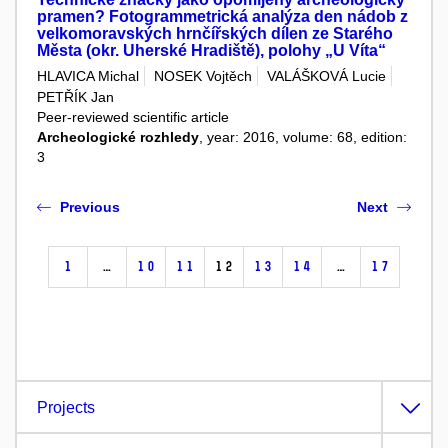
pramen? Fotogrammetrická analýza den nádob z
velkomoravských hrnčířských dílen ze Starého
Města (okr. Uherské Hradiště), polohy „U Víta“
HLAVICA Michal
NOSEK Vojtěch
VALÁŠKOVÁ Lucie
PETŘÍK Jan
Peer-reviewed scientific article
Archeologické rozhledy
, year: 2016, volume: 68, edition:
3
Previous
Next
1
…
10
11
12
13
14
…
17
Projects