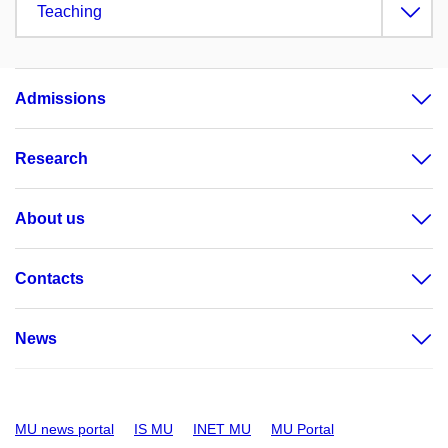
Teaching
Admissions
Research
About us
Contacts
News
MU news portal
IS MU
INET MU
MU Portal