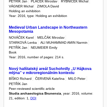
PETŘÍK Jan
PLAČEK Miroslav
RYBNÍČEK Michal
VÁGNER Michal
ZIMOLA David
Holding an exhibition
Year: 2016, type: Holding an exhibition
Medieval Urban Landscape in Northeastern
Mesopotamia
NOVÁČEK Karel
MELČÁK Miroslav
STARKOVÁ Lenka
ALI MUHAMMAD AMIN Narmin
PETŘÍK Jan
NEUMEIER Emily
Book
Year: 2016, number of pages: 214 s.
Nový halštatský areál Suchohrdly „U Hájkova
mlýna“ v mikroregionálním kontextu
BÍŠKO Richard
ČERVENÁ Kateřina
MILO Peter
PETŘÍK Jan
Peer-reviewed scientific article
Studia archaeologica Brunensia
, year: 2016, volume:
21, edition: 1,
DOI