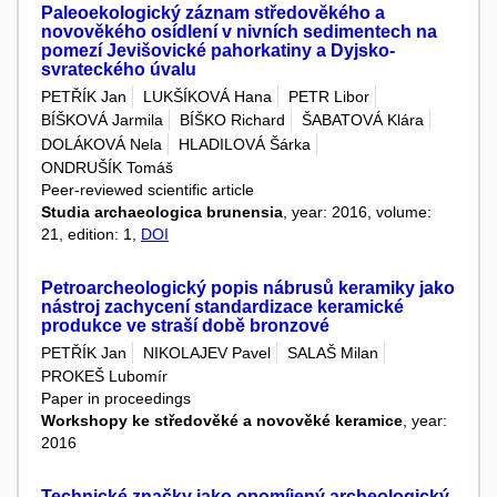
Paleoekologický záznam středověkého a
novověkého osídlení v nivních sedimentech na
pomezí Jevišovické pahorkatiny a Dyjsko-
svrateckého úvalu
PETŘÍK Jan
LUKŠÍKOVÁ Hana
PETR Libor
BÍŠKOVÁ Jarmila
BÍŠKO Richard
ŠABATOVÁ Klára
DOLÁKOVÁ Nela
HLADILOVÁ Šárka
ONDRUŠÍK Tomáš
Peer-reviewed scientific article
Studia archaeologica brunensia
, year: 2016, volume:
21, edition: 1,
DOI
Petroarcheologický popis nábrusů keramiky jako
nástroj zachycení standardizace keramické
produkce ve straší době bronzové
PETŘÍK Jan
NIKOLAJEV Pavel
SALAŠ Milan
PROKEŠ Lubomír
Paper in proceedings
Workshopy ke středověké a novověké keramice
, year:
2016
Technické značky jako opomíjený archeologický