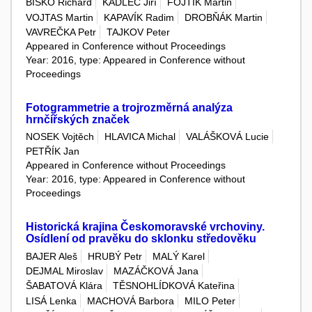
BÍŠKO Richard
KADLEC Jiří
FOJTÍK Martin
VOJTAS Martin
KAPAVÍK Radim
DROBŇÁK Martin
VAVREČKA Petr
TAJKOV Peter
Appeared in Conference without Proceedings
Year: 2016, type: Appeared in Conference without
Proceedings
Fotogrammetrie a trojrozměrná analýza
hrnčířských značek
NOSEK Vojtěch
HLAVICA Michal
VALÁŠKOVÁ Lucie
PETŘÍK Jan
Appeared in Conference without Proceedings
Year: 2016, type: Appeared in Conference without
Proceedings
Historická krajina Českomoravské vrchoviny.
Osídlení od pravěku do sklonku středověku
BAJER Aleš
HRUBÝ Petr
MALÝ Karel
DEJMAL Miroslav
MAZÁČKOVÁ Jana
ŠABATOVÁ Klára
TĚSNOHLÍDKOVÁ Kateřina
LISÁ Lenka
MACHOVÁ Barbora
MILO Peter