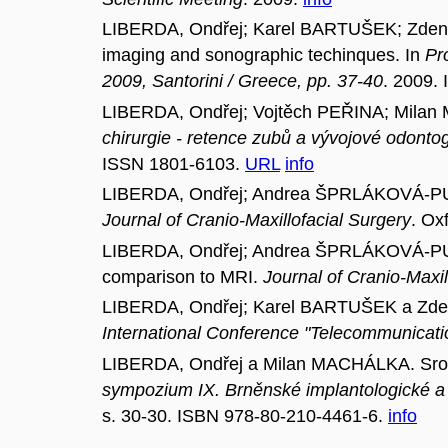
LIBERDA, Ondřej; Karel BARTUŠEK; Zdeněk
imaging and sonographic techinques. In
Pr
2009, Santorini / Greece, pp. 37-40
. 2009.
LIBERDA, Ondřej; Vojtěch PEŘINA; Mila
chirurgie - retence zubů a vývojové odonto
ISSN 1801-6103.
URL
info
LIBERDA, Ondřej; Andrea ŠPRLÁKOVÁ-PUK
Journal of Cranio-Maxillofacial Surgery
. Ox
LIBERDA, Ondřej; Andrea ŠPRLÁKOVÁ-PU
comparison to MRI.
Journal of Cranio-Maxil
LIBERDA, Ondřej; Karel BARTUŠEK a Zdeně
International Conference "Telecommunicati
LIBERDA, Ondřej a Milan MACHÁLKA. Srovná
sympozium IX. Brněnské implantologické a 
s. 30-30. ISBN 978-80-210-4461-6.
info