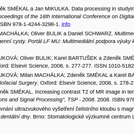
 SMÉKAL a Jan MIKULKA. Data processing in studying
oceedings of the 16th International Conference on Digita
 ISBN 978-1-4244-3298-1.
info
n MACHÁLKA; Oliver BULIK a Daniel SCHWARZ.
Multimed
genní cysty. Portál LF MU: Multimediální podpora výuky 
OVÁ; Oliver BULIK; Karel BARTUŠEK a Zdeněk SMÉKA
ford: Elsevir Science, 2008, s. 277-277. ISSN 1010-518
KOVÁ; Milan MACHÁLKA; Zdeněk SMÉKAL a Karel BART
lofacial Surgery
. Oxford: Elsevir Science, 2008, s. 278
k SMÉKAL. Increasing contrast T2 of MR image in temp
ons and Signal Processing", TSP - 2008
. 2008. ISBN 97
ní ultrazvukového vyšetření čelistního kloubu s magn
dentální dny
. Brno: Stomatologické výzkumné centrum L