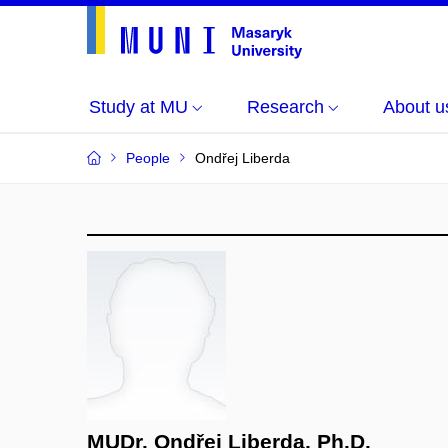
Study at MU
Research
About u
People
Ondřej Liberda
MUDr. Ondřej Liberda, Ph.D.