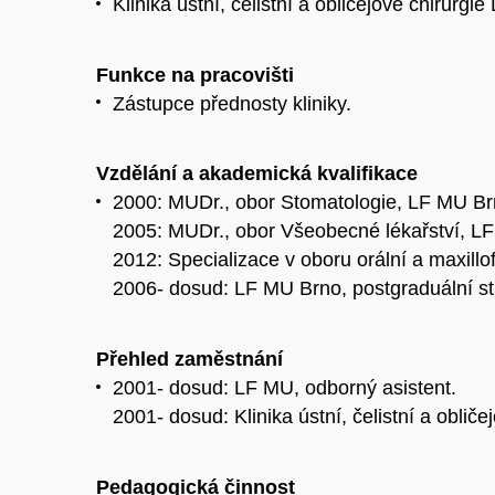
Klinika ústní, čelistní a obličejové chirurg
Funkce na pracovišti
Zástupce přednosty kliniky.
Vzdělání a akademická kvalifikace
2000: MUDr., obor Stomatologie, LF MU Br
2005: MUDr., obor Všeobecné lékařství, L
2012: Specializace v oboru orální a maxillof
2006- dosud: LF MU Brno, postgraduální s
Přehled zaměstnání
2001- dosud: LF MU, odborný asistent.
2001- dosud: Klinika ústní, čelistní a obliče
Pedagogická činnost