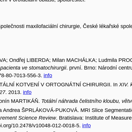
lečnosti maxilofaciální chirurgie, České lékařské spol
ŘIVA; Ondřej LIBERDA; Milan MACHÁLKA; Ludmila PR
pacienta ve stomatochirurgii
. první. Brno: Národní cent
978-80-7013-556-3.
info
LETÁLNÍ KOTVENÍ V ORTOGNÁTNÍ CHIRURGII. In
XIV. 
-27
. 2013.
info
tonín MARTIKÁŇ.
Totální náhrada čelistního kloubu, větve 
a Andrea ŠPRLÁKOVÁ-PUKOVÁ. MRI Slice Segmentation
rement Science Review
. Bratislava: Institute of Measur
doi.org/10.2478/v10048-012-0018-5.
info