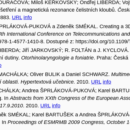
URAČOVÁ; Miloš KEŘKOVSKÝ; Ondřej LIBERDA; Vojt
tření a magnetická rezonance čelistních kloubů.
Česká
7883.
URL
info
PRLÁKOVÁ-PUKOVÁ a Zdeněk SMÉKAL. Creating a 3D mo
th International Conference on Telecommunications and
8-1-4577-1410-8. Dostupné z: https://doi.org/10.110
IBERDA; Jiří JARKOVSKÝ; R. FOLTÁN a J. KYCLOVÁ. Vy
ní dutiny.
Otorhinolaryngologie a foniatrie
. Praha: Česká 
o
n MACHÁLKA; Oliver BULIK a Daniel SCHWARZ.
Multimed
í oblasti. Hypertextová učebnice.
2010.
URL
info
 MACHÁLKA; Andrea ŠPRLÁKOVÁ-PUKOVÁ; Karel BARTU
g. In
Abstracts from XXth Congress of the European Assoc
-17.9.2010
. 2010.
URL
info
něk SMÉKAL; Karel BARTUŠEK a Andrea ŠPRLÁKOVÁ-PU
. In
Proceedings of ESMRMB 2009 Congress, October 1-3,