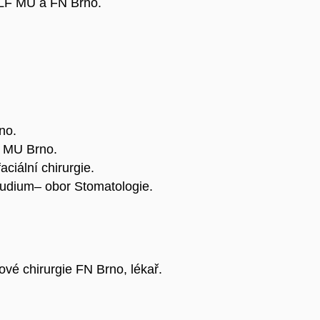
ie LF MU a FN Brno.
no.
F MU Brno.
aciální chirurgie.
tudium– obor Stomatologie.
jové chirurgie FN Brno, lékař.