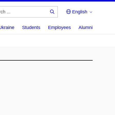
English
Search
...
Ukraine
Students
Employees
Alumni