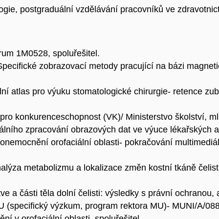
ie, postgraduální vzdělávání pracovníků ve zdravotnict
um 1M0528, spoluřešitel.
ecifické zobrazovací metody pracující na bázi magneti
ní atlas pro výuku stomatologické chirurgie- retence zu
ro konkurenceschopnost (VK)/ Ministerstvo školství, m
lního zpracování obrazových dat ve výuce lékařských a 
onemocnění orofaciální oblasti- pokračování multimediá
lýza metabolizmu a lokalizace změn kostní tkáně čelis
e a části těla dolní čelisti: výsledky s právní ochranou, 
U (specifický výzkum, program rektora MU)- MUNI/A/08
í v orofaciální oblasti, spoluřešitel.