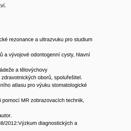
ví.
cké rezonance a ultrazvuku pro studium
bů a vývojové odontogenní cysty, hlavní
ládeže a tělovýchovy
zdravotnických oborů, spoluřešitel.
lního atlasu pro výuku stomatologické
ti pomocí MR zobrazovacích technik,
autor.
88/2012:Výzkum diagnostických a