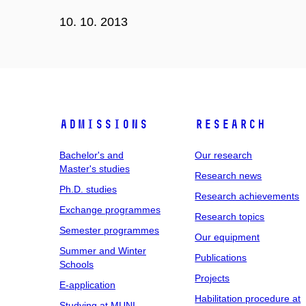
10. 10. 2013
Admissions
Research
Bachelor's and
Our research
Master's studies
Research news
Ph.D. studies
Research achievements
Exchange programmes
Research topics
Semester programmes
Our equipment
Summer and Winter
Publications
Schools
Projects
E-application
Habilitation procedure at
Studying at MUNI