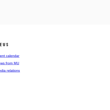
ews
ent calendar
ws from MU
dia relations