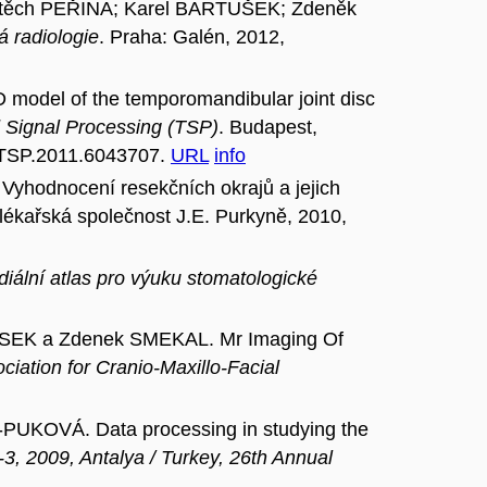
ěch PEŘINA; Karel BARTUŠEK; Zdeněk
 radiologie
. Praha: Galén, 2012,
del of the temporomandibular joint disc
 Signal Processing (TSP)
. Budapest,
9/TSP.2011.6043707.
URL
info
hodnocení resekčních okrajů a jejich
lékařská společnost J.E. Purkyně, 2010,
iální atlas pro výuku stomatologické
SEK a Zdenek SMEKAL. Mr Imaging Of
iation for Cranio-Maxillo-Facial
KOVÁ. Data processing in studying the
 2009, Antalya / Turkey, 26th Annual