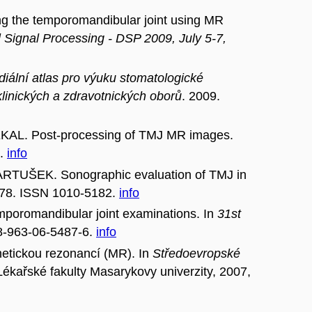
 the temporomandibular joint using MR
l Signal Processing - DSP 2009, July 5-7,
iální atlas pro výuku stomatologické
klinických a zdravotnických oborů
. 2009.
L. Post-processing of TMJ MR images.
2.
info
UŠEK. Sonographic evaluation of TMJ in
-278. ISSN 1010-5182.
info
oromandibular joint examinations. In
31st
8-963-06-5487-6.
info
etickou rezonancí (MR). In
Středoevropské
ékařské fakulty Masarykovy univerzity, 2007,