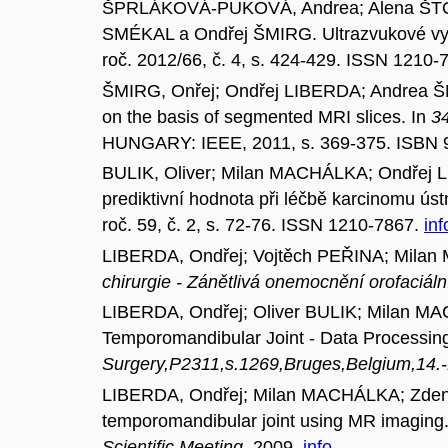
ŠPRLÁKOVÁ-PUKOVÁ, Andrea; Alena ŠTO
SMÉKAL a Ondřej ŠMIRG. Ultrazvukové vyše
roč. 2012/66, č. 4, s. 424-429. ISSN 1210-
ŠMIRG, Onřej; Ondřej LIBERDA; Andrea Š
on the basis of segmented MRI slices. In
34
HUNGARY: IEEE, 2011, s. 369-375. ISBN 97
BULIK, Oliver; Milan MACHÁLKA; Ondřej L
prediktivní hodnota při léčbě karcinomu úst
roč. 59, č. 2, s. 72-76. ISSN 1210-7867.
inf
LIBERDA, Ondřej; Vojtěch PEŘINA; Mila
chirurgie - Zánětlivá onemocnění orofaciáln
LIBERDA, Ondřej; Oliver BULIK; Milan
Temporomandibular Joint - Data Processin
Surgery,P2311,s.1269,Bruges,Belgium,14.
LIBERDA, Ondřej; Milan MACHÁLKA; Zde
temporomandibular joint using MR imaging
Scientific Meeting
. 2009.
info