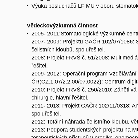
Výuka posluchačů LF MU v oboru stomatolog
Vědeckovýzkumná činnost
2005- 2011:Stomatologické výzkumné centr
2007- 2009: Projektu GAČR 102/07/1086: Sp
čelistních kloubů, spoluřešitel.
2008: Projekt FRVŠ č. 51/2008: Multimediál
řešitel.
2009- 2012: Operační program Vzdělávání p
ČR(CZ.1.07/2.2.00/07.0022): Centrum digitá
2010: Projekt FRVŠ č. 250/2010: Zánětlivá 
chirurgie, hlavní řešitel.
2011- 2013: Projekt GAČR 102/11/0318: Ana
spoluřešitel.
2012: Totální náhrada čelistního kloubu, větv
2013: Podpora studentských projektů na M
terapeutických přístupů v predikci onemocněn