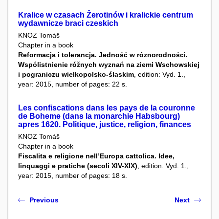
Kralice w czasach Žerotinów i kralickie centrum
wydawnicze braci czeskich
KNOZ Tomáš
Chapter in a book
Reformacja i tolerancja. Jedność w róznorodności.
Wspólistnienie róžnych wyznań na ziemi Wschowskiej
i pograniczu wielkopolsko-ślaskim
, edition: Vyd. 1.,
year: 2015, number of pages: 22 s.
Les confiscations dans les pays de la couronne
de Boheme (dans la monarchie Habsbourg)
apres 1620. Politique, justice, religion, finances
KNOZ Tomáš
Chapter in a book
Fiscalita e religione nell’Europa cattolica. Idee,
linquaggi e pratiche (secoli XIV-XIX)
, edition: Vyd. 1.,
year: 2015, number of pages: 18 s.
Previous
Next