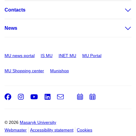
Contacts
News
MU news portal
IS MU
INET MU
MU Portal
MU Shopping center
Munishop
Facebook
Instagram
Youtube
LinkedIn
e-
Add
Add
Email
mail
to
to
calendar
calendar
© 2026
Masaryk University
Webmaster
Accessibility statement
Cookies