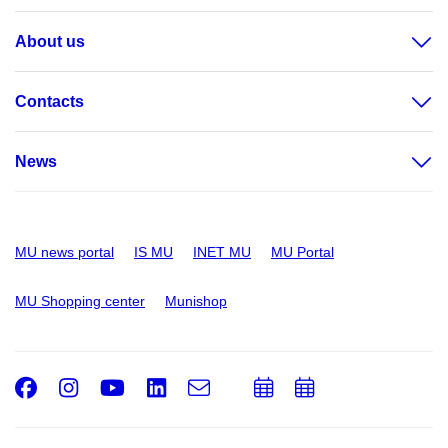
About us
Contacts
News
MU news portal
IS MU
INET MU
MU Portal
MU Shopping center
Munishop
Facebook
Instagram
Youtube
LinkedIn
e-
Add
Add
Email
mail
to
to
calendar
calendar