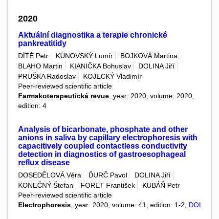
2020
Aktuální diagnostika a terapie chronické
pankreatitidy
DÍTĚ Petr
KUNOVSKÝ Lumír
BOJKOVÁ Martina
BLAHO Martin
KIANIČKA Bohuslav
DOLINA Jiří
PRUŠKA Radoslav
KOJECKÝ Vladimír
Peer-reviewed scientific article
Farmakoterapeutická revue
, year: 2020, volume: 2020,
edition: 4
Analysis of bicarbonate, phosphate and other
anions in saliva by capillary electrophoresis with
capacitively coupled contactless conductivity
detection in diagnostics of gastroesophageal
reflux disease
DOSEDĚLOVÁ Věra
ĎURČ Pavol
DOLINA Jiří
KONEČNÝ Štefan
FORET František
KUBÁŇ Petr
Peer-reviewed scientific article
Electrophoresis
, year: 2020, volume: 41, edition: 1-2,
DOI