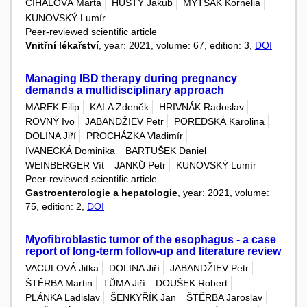
ČÍHALOVÁ Marta
HUSTÝ Jakub
MYTSAK Kornelia
KUNOVSKÝ Lumír
Peer-reviewed scientific article
Vnitřní lékařství
, year: 2021, volume: 67, edition: 3,
DOI
Managing IBD therapy during pregnancy
demands a multidisciplinary approach
MAREK Filip
KALA Zdeněk
HRIVNÁK Radoslav
ROVNÝ Ivo
JABANDŽIEV Petr
POREDSKÁ Karolina
DOLINA Jiří
PROCHÁZKA Vladimír
IVANECKÁ Dominika
BARTUŠEK Daniel
WEINBERGER Vít
JANKŮ Petr
KUNOVSKÝ Lumír
Peer-reviewed scientific article
Gastroenterologie a hepatologie
, year: 2021, volume:
75, edition: 2,
DOI
Myoﬁbroblastic tumor of the esophagus - a case
report of long-term follow-up and literature review
VACULOVÁ Jitka
DOLINA Jiří
JABANDŽIEV Petr
ŠTĚRBA Martin
TŮMA Jiří
DOUŠEK Robert
PLÁNKA Ladislav
ŠENKYŘÍK Jan
ŠTĚRBA Jaroslav