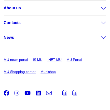
About us
Contacts
News
MU news portal
IS MU
INET MU
MU Portal
MU Shopping center
Munishop
Facebook
Instagram
Youtube
LinkedIn
e-
Add
Add
Email
mail
to
to
calendar
calendar