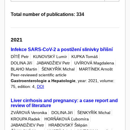
Total number of publications: 334
2021
Infekce SARS-CoV-2 a postižení slinivky břišní
DÍTĚ Petr
KUNOVSKÝ Lumír
KUPKA Tomáš
DOLINA Jiří
JABANDŽIEV Petr
UVÍROVÁ Magdalena
BLAHO Martin
ŠENKYŘÍK Michal
MARTÍNEK Arnošt
Peer-reviewed scientific article
Gastroenterologie a Hepatologie
, year: 2021, volume:
75, edition: 4,
DOI
Liver cirrhosis and pregnancy: a case report and
review of literature
ZVÁROVÁ Veronika
DOLINA Jiří
ŠENKYŘÍK Michal
KROUPA Radek
HORŇÁKOVÁ Ľubomíra
JABANDŽIEV Petr
HRABOVSKÝ Štěpán