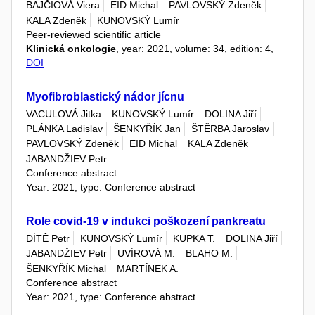
BAJČIOVÁ Viera
EID Michal
PAVLOVSKÝ Zdeněk
KALA Zdeněk
KUNOVSKÝ Lumír
Peer-reviewed scientific article
Klinická onkologie
, year: 2021, volume: 34, edition: 4,
DOI
Myofibroblastický nádor jícnu
VACULOVÁ Jitka
KUNOVSKÝ Lumír
DOLINA Jiří
PLÁNKA Ladislav
ŠENKYŘÍK Jan
ŠTĚRBA Jaroslav
PAVLOVSKÝ Zdeněk
EID Michal
KALA Zdeněk
JABANDŽIEV Petr
Conference abstract
Year: 2021, type: Conference abstract
Role covid-19 v indukci poškození pankreatu
DÍTĚ Petr
KUNOVSKÝ Lumír
KUPKA T.
DOLINA Jiří
JABANDŽIEV Petr
UVÍROVÁ M.
BLAHO M.
ŠENKYŘÍK Michal
MARTÍNEK A.
Conference abstract
Year: 2021, type: Conference abstract