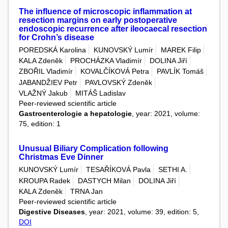
The influence of microscopic inflammation at
resection margins on early postoperative
endoscopic recurrence after ileocaecal resection
for Crohn’s disease
POREDSKÁ Karolina
KUNOVSKÝ Lumír
MAREK Filip
KALA Zdeněk
PROCHÁZKA Vladimír
DOLINA Jiří
ZBOŘIL Vladimír
KOVALČÍKOVÁ Petra
PAVLÍK Tomáš
JABANDŽIEV Petr
PAVLOVSKÝ Zdeněk
VLAŽNÝ Jakub
MITÁŠ Ladislav
Peer-reviewed scientific article
Gastroenterologie a hepatologie
, year: 2021, volume:
75, edition: 1
Unusual Biliary Complication following
Christmas Eve Dinner
KUNOVSKÝ Lumír
TESAŘÍKOVÁ Pavla
SETHI A.
KROUPA Radek
DASTYCH Milan
DOLINA Jiří
KALA Zdeněk
TRNA Jan
Peer-reviewed scientific article
Digestive Diseases
, year: 2021, volume: 39, edition: 5,
DOI