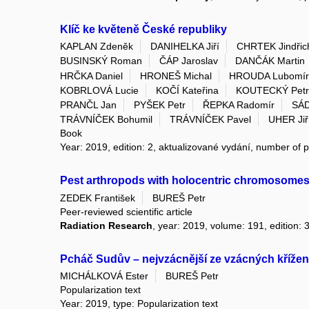
Klíč ke květeně České republiky
KAPLAN Zdeněk
DANIHELKA Jiří
CHRTEK Jindřich
BUSINSKÝ Roman
ČÁP Jaroslav
DANČÁK Martin
HRČKA Daniel
HRONEŠ Michal
HROUDA Lubomír
KOBRLOVÁ Lucie
KOČÍ Kateřina
KOUTECKÝ Petr
PRANČL Jan
PYŠEK Petr
ŘEPKA Radomír
SÁD
TRÁVNÍČEK Bohumil
TRÁVNÍČEK Pavel
UHER Jiř
Book
Year: 2019, edition: 2, aktualizované vydání, number of 
Pest arthropods with holocentric chromosomes ar
ZEDEK František
BUREŠ Petr
Peer-reviewed scientific article
Radiation Research
, year: 2019, volume: 191, edition: 
Pcháč Sudův – nejvzácnější ze vzácných kříže
MICHÁLKOVÁ Ester
BUREŠ Petr
Popularization text
Year: 2019, type: Popularization text