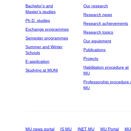
Bachelor's and
Our research
Master's studies
Research news
Ph.D. studies
Research achievements
Exchange programmes
Research topics
Semester programmes
Our equipment
Summer and Winter
Publications
Schools
Projects
E-application
Habilitation procedure at
Studying at MUNI
MU
Professorship procedure 
MU
MU news portal
IS MU
INET MU
MU Portal
MU 