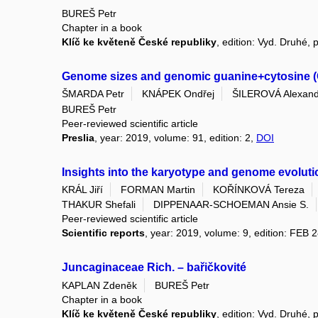
BUREŠ Petr
Chapter in a book
Klíč ke květeně České republiky
, edition: Vyd. Druhé,
Genome sizes and genomic guanine+cytosine (GC
ŠMARDA Petr
KNÁPEK Ondřej
ŠILEROVÁ Alexand
BUREŠ Petr
Peer-reviewed scientific article
Preslia
, year: 2019, volume: 91, edition: 2,
DOI
Insights into the karyotype and genome evoluti
KRÁL Jiří
FORMAN Martin
KOŘÍNKOVÁ Tereza
THAKUR Shefali
DIPPENAAR-SCHOEMAN Ansie S.
Peer-reviewed scientific article
Scientific reports
, year: 2019, volume: 9, edition: FEB 
Juncaginaceae Rich. – bařičkovité
KAPLAN Zdeněk
BUREŠ Petr
Chapter in a book
Klíč ke květeně České republiky
, edition: Vyd. Druhé,