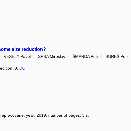
enome size reduction?
VESELÝ Pavel
SRBA Miroslav
ŠMARDA Petr
BUREŠ Petr
edition: 9,
DOI
 přepracované, year: 2019, number of pages: 3 s.