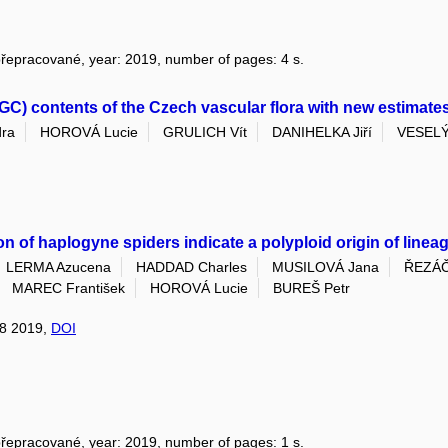
 přepracované, year: 2019, number of pages: 4 s.
) contents of the Czech vascular flora with new estimates
ra
HOROVÁ Lucie
GRULICH Vít
DANIHELKA Jiří
VESELÝ
on of haplogyne spiders indicate a polyploid origin of lin
LERMA Azucena
HADDAD Charles
MUSILOVÁ Jana
ŘEZÁČ
MAREC František
HOROVÁ Lucie
BUREŠ Petr
28 2019,
DOI
 přepracované, year: 2019, number of pages: 1 s.