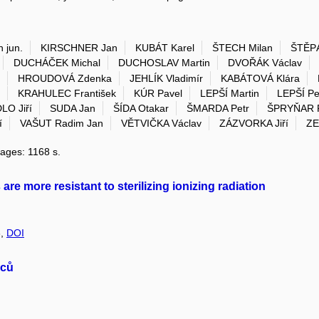
 jun.
KIRSCHNER Jan
KUBÁT Karel
ŠTECH Milan
ŠTĚP
DUCHÁČEK Michal
DUCHOSLAV Martin
DVOŘÁK Václav
HROUDOVÁ Zdenka
JEHLÍK Vladimír
KABÁTOVÁ Klára
KRAHULEC František
KÚR Pavel
LEPŠÍ Martin
LEPŠÍ Pe
LO Jiří
SUDA Jan
ŠÍDA Otakar
ŠMARDA Petr
ŠPRYŇAR P
í
VAŠUT Radim Jan
VĚTVIČKA Václav
ZÁZVORKA Jiří
ZE
pages: 1168 s.
e more resistant to sterilizing ionizing radiation
3,
DOI
nců