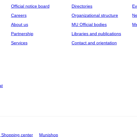
Official notice board
Directories
Ev
Careers
Organizational structure
Ne
About us
MU Official bodies
Me
Partnership
Libraries and publications
Services
Contact and orientation
at
Shopping center
Munishop