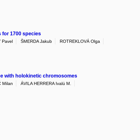
 for 1700 species
 Pavel
ŠMERDA Jakub
ROTREKLOVÁ Olga
eage with holokinetic chromosomes
 Milan
ÁVILA HERRERA Ivalú M.