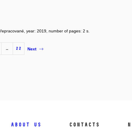
 přepracované, year: 2019, number of pages: 2 s.
…
22
Next
About us
Contacts
N