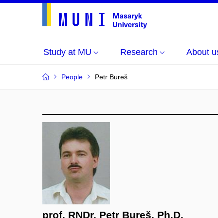
Study at MU
Research
About u
People
Petr Bureš
prof. RNDr. Petr Bureš, Ph.D.