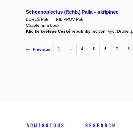
Schoenoplectus (Rchb.) Palla – skřípinec
BUREŠ Petr
FILIPPOV Petr
Chapter in a book
Klíč ke květeně České republiky
, edition: Vyd. Druhé,
1
…
4
5
6
7
8
Previous
Admissions
Research