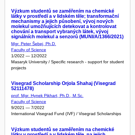
Výzkum studentů se zaměřením na chemické
látky v prostředí a v lidském těle; transformační
mechanismy a jejich působení, vývoj nových
molekul umožňujících detekovat a kontrolovat
chování a transport vybraných látek, vývoj
signálních molekul a senzorů (MUNI/A/1366/2021)
Mgr. Peter Šebej, Ph.D.
Faculty of Science
1/2022 — 12/2022
Masaryk University / Specific research - support for student
projects
Visegrad Scholarship Orjola Shahaj (Visegrad
52111478)
prof. Mgr. Hynek Pikhart, Ph.D., M.Sc.
Faculty of Science
9/2021 — 7/2022
International Visegrad Fund (IVF) / Visegrad Scholarships
Výzkum studentů se zaměřením na chemické
látky v prostředí a v lidském těle, na jejich