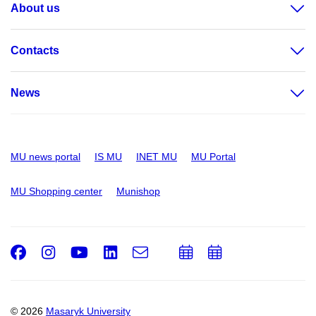
About us
Contacts
News
MU news portal
IS MU
INET MU
MU Portal
MU Shopping center
Munishop
Facebook
Instagram
Youtube
LinkedIn
e-
Add
Add
Email
mail
to
to
calendar
calendar
© 2026
Masaryk University