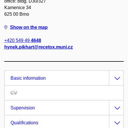
office: bldg. D30/327
Kamenice 34
625 00 Brno
Show on the map
+420 549 49
4648
hynek.pikhart@recetox.muni.cz
Basic information
CV
Supervision
Qualifications