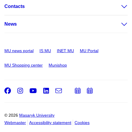
Contacts
News
MU news portal
IS MU
INET MU
MU Portal
MU Shopping center
Munishop
Facebook
Instagram
Youtube
LinkedIn
e-
Add
Add
Email
mail
to
to
calendar
calendar
© 2026
Masaryk University
Webmaster
Accessibility statement
Cookies