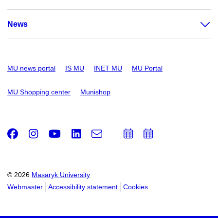
News
MU news portal
IS MU
INET MU
MU Portal
MU Shopping center
Munishop
Facebook
Instagram
Youtube
LinkedIn
e-
Add
Add
Email
mail
to
to
calendar
calendar
© 2026
Masaryk University
Webmaster
Accessibility statement
Cookies