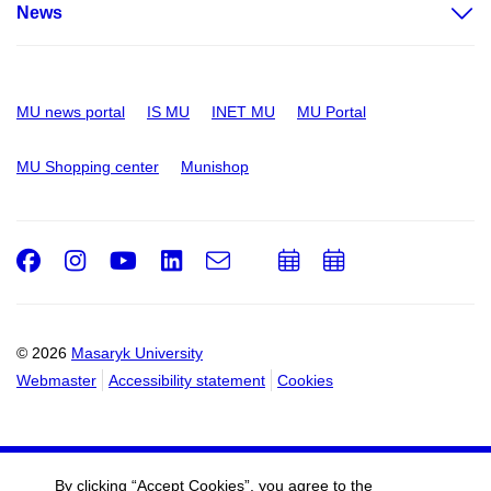
News
MU news portal
IS MU
INET MU
MU Portal
MU Shopping center
Munishop
Facebook
Instagram
Youtube
LinkedIn
e-
Add
Add
Email
mail
to
to
calendar
calendar
© 2026
Masaryk University
Webmaster
Accessibility statement
Cookies
By clicking “Accept Cookies”, you agree to the