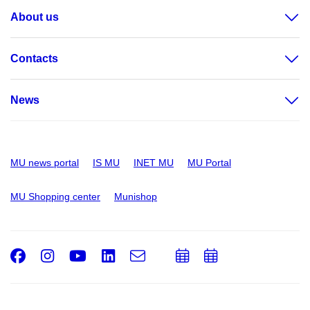
About us
Contacts
News
MU news portal
IS MU
INET MU
MU Portal
MU Shopping center
Munishop
Facebook
Instagram
Youtube
LinkedIn
e-
Add
Add
Email
mail
to
to
calendar
calendar