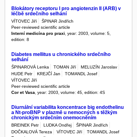
Blokátory receptoru I pro angiotenzin II (ARB) v
léčbě srdečního selhání
VÍTOVEC Jiří
ŠPINAR Jindřich
Peer-reviewed scientific article
Interní medicína pro praxi
, year: 2003, volume: 5,
edition: 8
Diabetes mellitus u chronického srdečního
selhání
ŠPINAROVÁ Lenka
TOMAN Jiří
MELUZÍN Jaroslav
HUDE Petr
KREJČÍ Jan
TOMANDL Josef
VÍTOVEC Jiří
Peer-reviewed scientific article
Cor et Vasa
, year: 2003, volume: 45, edition: 4S
Diurnální variabilita koncentrace big endothelinu
a Nt-proBNP v plazmě u nemocných s těžkým
chronickým srdečním onemocněním
BREINEK Petr
LUDKA Ondřej
ŠPINAR Jindřich
DOČKALOVÁ Tereza
VÍTOVEC Jiří
TOMANDL Josef