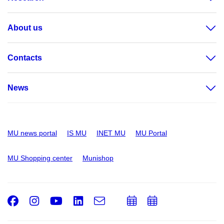
About us
Contacts
News
MU news portal
IS MU
INET MU
MU Portal
MU Shopping center
Munishop
Facebook
Instagram
Youtube
LinkedIn
e-
Add
Add
Email
mail
to
to
calendar
calendar