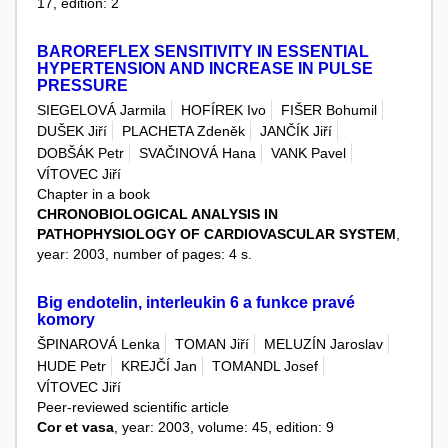
17, edition: 2
BAROREFLEX SENSITIVITY IN ESSENTIAL
HYPERTENSION AND INCREASE IN PULSE
PRESSURE
SIEGELOVÁ Jarmila
HOFÍREK Ivo
FIŠER Bohumil
DUŠEK Jiří
PLACHETA Zdeněk
JANČÍK Jiří
DOBŠÁK Petr
SVAČINOVÁ Hana
VANK Pavel
VÍTOVEC Jiří
Chapter in a book
CHRONOBIOLOGICAL ANALYSIS IN
PATHOPHYSIOLOGY OF CARDIOVASCULAR SYSTEM
,
year: 2003, number of pages: 4 s.
Big endotelin, interleukin 6 a funkce pravé
komory
ŠPINAROVÁ Lenka
TOMAN Jiří
MELUZÍN Jaroslav
HUDE Petr
KREJČÍ Jan
TOMANDL Josef
VÍTOVEC Jiří
Peer-reviewed scientific article
Cor et vasa
, year: 2003, volume: 45, edition: 9