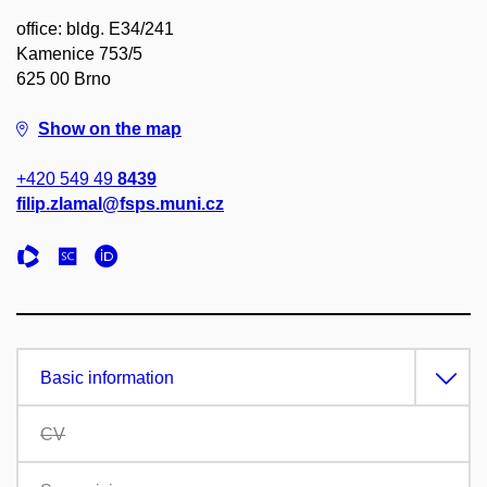
office: bldg. E34/241
Kamenice 753/5
625 00 Brno
Show on the map
+420 549 49
8439
filip.zlamal@fsps.muni.cz
Basic information
CV