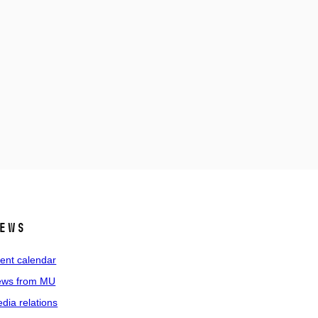
ews
ent calendar
ws from MU
dia relations