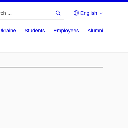
English
Search
...
Ukraine
Students
Employees
Alumni