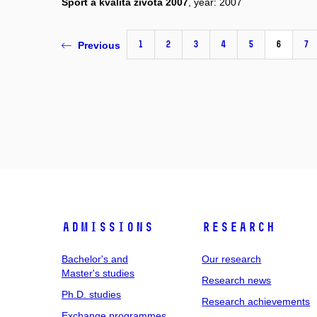
Sport a kvalita života 2007
, year: 2007
1
2
3
4
5
6
7
Previous
Admissions
Research
Bachelor's and
Our research
Master's studies
Research news
Ph.D. studies
Research achievements
Exchange programmes