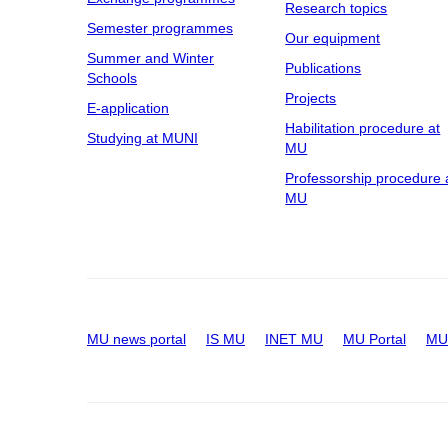
Research topics
Semester programmes
Our equipment
Summer and Winter
Publications
Schools
Projects
E-application
Habilitation procedure at
Studying at MUNI
MU
Professorship procedure 
MU
MU news portal
IS MU
INET MU
MU Portal
MU 