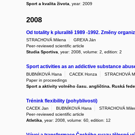
Sport a kvalita života
, year: 2009
2008
Od totality k pluralitě 1989 -1992. Změny organ
STRACHOVÁ Milena
GREXA Ján
Peer-reviewed scientific article
Studia Sportiva
, year: 2008, volume: 2, edition: 2
Sport activities as an addictive substance abus
BUBNÍKOVÁ Hana
CACEK Honza
STRACHOVÁ Mi
Paper in proceedings
Sport a aktivity volného času. angličtina. Ruská fed
Trénink flexibility (pohyblivosti)
CACEK Jan
BUBNÍKOVÁ Hana
STRACHOVÁ Mile
Peer-reviewed scientific article
Atletika
, year: 2008, volume: 60, edition: 12
Vývoj a transformace Českého svazu tělesné vý