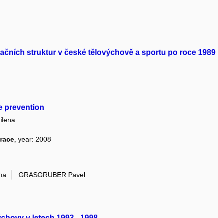
izačních struktur v české tělovýchově a sportu po roce 1989
e prevention
lena
erace
, year: 2008
na
GRASGRUBER Pavel
chovy v letech 1993 - 1998