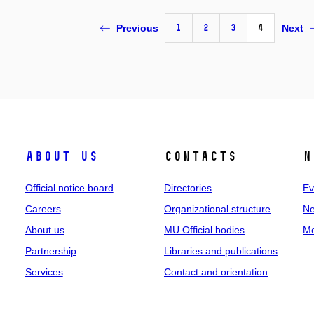
1
2
3
4
Previous
Next
About us
Contacts
N
Official notice board
Directories
Ev
Careers
Organizational structure
Ne
About us
MU Official bodies
Me
Partnership
Libraries and publications
Services
Contact and orientation