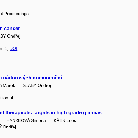
out Proceedings
in cancer
BÝ Ondřej
on: 1,
DOI
m u nádorových onemocnění
 Marek
SLABÝ Ondřej
ition: 4
 therapeutic targets in high-grade gliomas
HANKEOVÁ Simona
KŘEN Leoš
 Ondřej