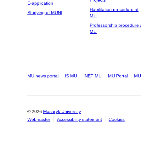
E-application
Habilitation procedure at
Studying at MUNI
MU
Professorship procedure 
MU
MU news portal
IS MU
INET MU
MU Portal
MU 
© 2026
Masaryk University
Webmaster
Accessibility statement
Cookies