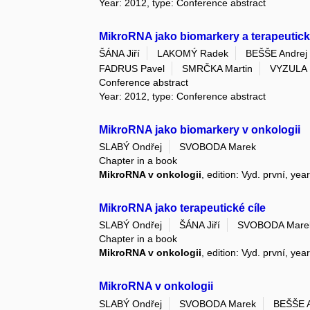
Year: 2012, type: Conference abstract
MikroRNA jako biomarkery a terapeutick
ŠÁNA Jiří
LAKOMÝ Radek
BEŠŠE Andrej
FADRUS Pavel
SMRČKA Martin
VYZULA R
Conference abstract
Year: 2012, type: Conference abstract
MikroRNA jako biomarkery v onkologii
SLABÝ Ondřej
SVOBODA Marek
Chapter in a book
MikroRNA v onkologii
, edition: Vyd. první, ye
MikroRNA jako terapeutické cíle
SLABÝ Ondřej
ŠÁNA Jiří
SVOBODA Mare
Chapter in a book
MikroRNA v onkologii
, edition: Vyd. první, ye
MikroRNA v onkologii
SLABÝ Ondřej
SVOBODA Marek
BEŠŠE A