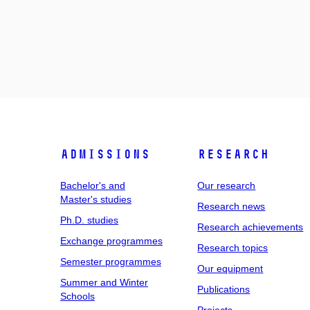
Admissions
Research
Bachelor's and
Our research
Master's studies
Research news
Ph.D. studies
Research achievements
Exchange programmes
Research topics
Semester programmes
Our equipment
Summer and Winter
Publications
Schools
Projects