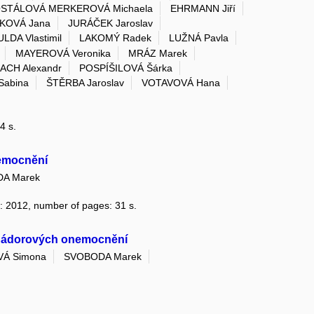
STÁLOVÁ MERKEROVÁ Michaela
EHRMANN Jiří
KOVÁ Jana
JURÁČEK Jaroslav
ULDA Vlastimil
LAKOMÝ Radek
LUŽNÁ Pavla
MAYEROVÁ Veronika
MRÁZ Marek
ACH Alexandr
POSPÍŠILOVÁ Šárka
Sabina
ŠTĚRBA Jaroslav
VOTAVOVÁ Hana
4 s.
emocnění
A Marek
ar: 2012, number of pages: 31 s.
nádorových onemocnění
Á Simona
SVOBODA Marek