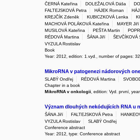
ČERNÁ Kateřina
DOLEŽALOVÁ Dáša
DO
FALTEJSKOVÁ Petra
HÁJEK Roman
HÁJ
KREJČÍK Zdeněk
KUBICZKOVÁ Lenka
K
MACHOVÁ POLÁKOVÁ Kateřina
MAYER Jiří
MUSILOVÁ Kateřina
PEŠTA Martin
POPR
RÉDOVÁ Martina
ŠÁNA Jiří
ŠEVČÍKOVÁ 
VYZULA Rostislav
Book
Year: 2012, edition: 1.vyd., number of pages: 32
MikroRNA v patogenezi nádorových on
SLABÝ Ondřej
RÉDOVÁ Martina
SVOBOD
Chapter in a book
MikroRNA v onkologii
, edition: Vyd. první, ye
Význam dlouhých nekódujících RNA u 
ŠÁNA Jiří
FALTEJSKOVÁ Petra
HANKEOV
VYZULA Rostislav
SLABÝ Ondřej
Conference abstract
Year: 2012, type: Conference abstract