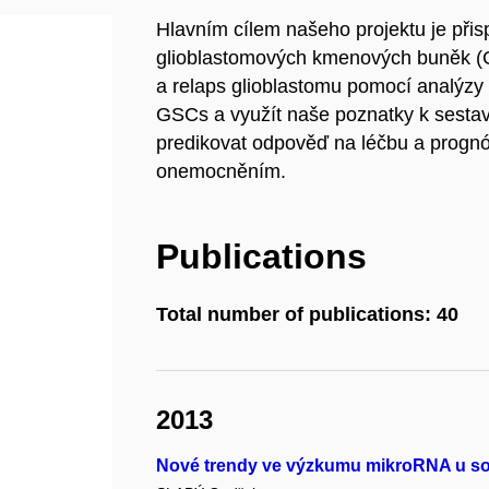
Hlavním cílem našeho projektu je přisp
glioblastomových kmenových buněk (G
a relaps glioblastomu pomocí analýzy
GSCs a využít naše poznatky k sest
predikovat odpověď na léčbu a prognó
onemocněním.
Publications
Total number of publications: 40
2013
Nové trendy ve výzkumu mikroRNA u so