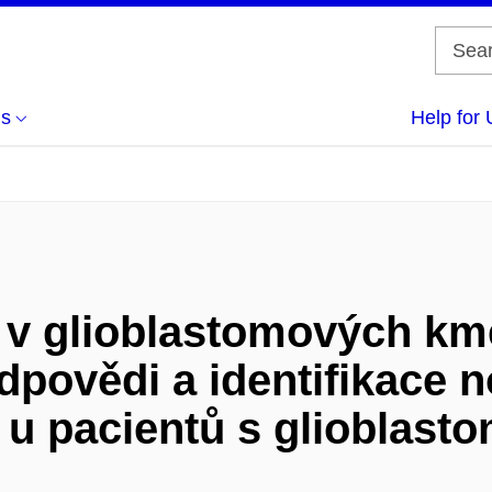
us
Help for 
 v glioblastomových k
dpovědi a identifikace 
ů u pacientů s glioblas