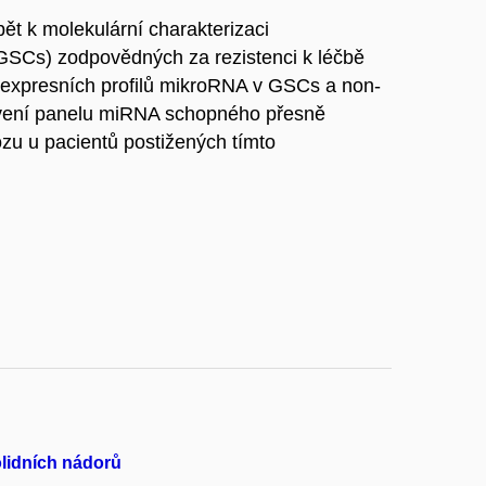
ět k molekulární charakterizaci
SCs) zodpovědných za rezistenci k léčbě
 expresních profilů mikroRNA v GSCs a non-
avení panelu miRNA schopného přesně
zu u pacientů postižených tímto
lidních nádorů