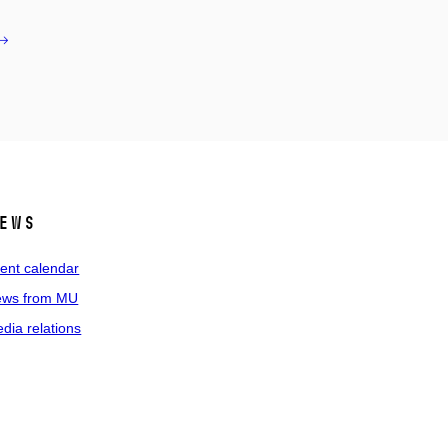
ews
ent calendar
ws from MU
dia relations