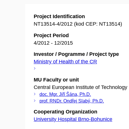
Project Identification
NT13514-4/2012 (kod CEP: NT13514)
Project Period
4/2012 - 12/2015
Investor / Pogramme / Project type
Ministry of Health of the CR
MU Faculty or unit
Central European Institute of Technology
doc. Mgr. Jiří Šána, Ph.D.
prof. RNDr. Ondřej Slabý, Ph.D.
Cooperating Organization
University Hospital Brno-Bohunice