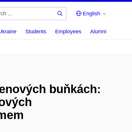
English
Search
...
Ukraine
Students
Employees
Alumni
menových buňkách:
nových
tomem