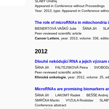
SLABÝ Ondřej
Appeared in Conference without Proceedings
Year: 2013, type: Appeared in Conference with
The role of microRNAs in mitochondria 
BIENERTOVÁ VAŠKŮ Julie
ŠÁNA Jiří
SLA
Peer-reviewed scientific article
Cancer Letters
, year: 2013, volume: 336, editi
2012
Dlouhé nekódující RNA a jejich význa
ŠÁNA Jiří
FALTEJSKOVÁ Petra
SVOBODA
Peer-reviewed scientific article
Klinická onkologie
, year: 2012, volume: 25, ed
MicroRNAs are promising biomarkers and
ŠÁNA Jiří
LAKOMÝ Radek
BEŠŠE Andrej
SMRČKA Martin
VYZULA Rostislav
SLABÝ
Conference abstract