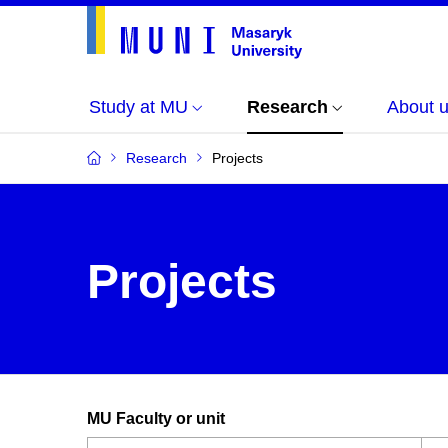
Study at MU
Research
About 
Research
Projects
Projects
MU Faculty or unit