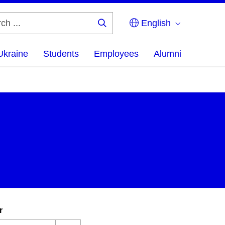
English
Search
...
Ukraine
Students
Employees
Alumni
r