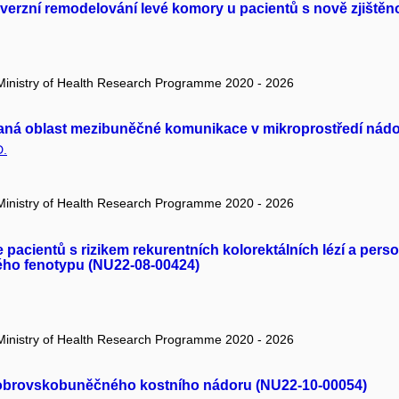
everzní remodelování levé komory u pacientů s nově zjištěn
/ Ministry of Health Research Programme 2020 - 2026
maná oblast mezibuněčné komunikace v mikroprostředí nádo
D.
/ Ministry of Health Research Programme 2020 - 2026
e pacientů s rizikem rekurentních kolorektálních lézí a per
kého fenotypu (NU22-08-00424)
/ Ministry of Health Research Programme 2020 - 2026
u obrovskobuněčného kostního nádoru (NU22-10-00054)