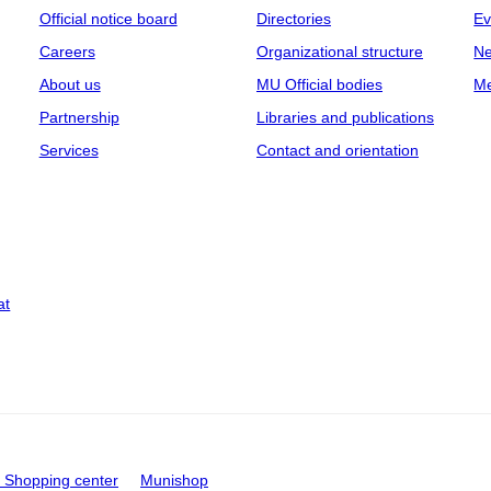
Official notice board
Directories
Ev
Careers
Organizational structure
Ne
About us
MU Official bodies
Me
Partnership
Libraries and publications
Services
Contact and orientation
at
Shopping center
Munishop