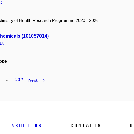
D.
/ Ministry of Health Research Programme 2020 - 2026
Chemicals (101057014)
D.
rope
…
137
Next
About us
Contacts
N