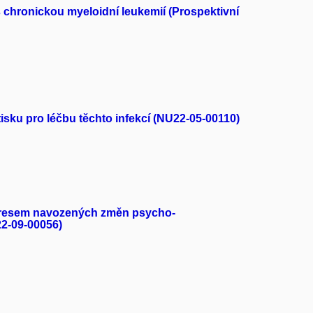
 chronickou myeloidní leukemií (Prospektivní
isku pro léčbu těchto infekcí (NU22-05-00110)
 stresem navozených změn psycho-
22-09-00056)