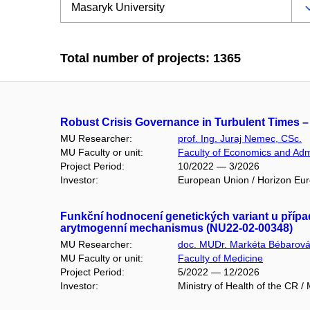
Total number of projects: 1365
Robust Crisis Governance in Turbulent Times – 
MU Researcher:
prof. Ing. Juraj Nemec, CSc.
MU Faculty or unit:
Faculty of Economics and Admi
Project Period:
10/2022 — 3/2026
Investor:
European Union / Horizon Eu
Funkční hodnocení genetických variant u případů 
arytmogenní mechanismus (NU22-02-00348)
MU Researcher:
doc. MUDr. Markéta Bébarová
MU Faculty or unit:
Faculty of Medicine
Project Period:
5/2022 — 12/2026
Investor:
Ministry of Health of the CR 