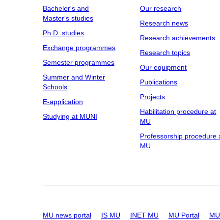
Bachelor's and
Our research
Master's studies
Research news
Ph.D. studies
Research achievements
Exchange programmes
Research topics
Semester programmes
Our equipment
Summer and Winter
Publications
Schools
Projects
E-application
Habilitation procedure at
Studying at MUNI
MU
Professorship procedure 
MU
MU news portal
IS MU
INET MU
MU Portal
MU 