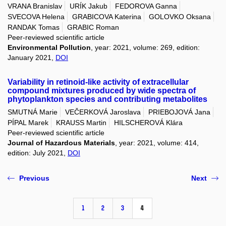
VRANA Branislav
URÍK Jakub
FEDOROVA Ganna
SVECOVA Helena
GRABICOVA Katerina
GOLOVKO Oksana
RANDAK Tomas
GRABIC Roman
Peer-reviewed scientific article
Environmental Pollution
, year: 2021, volume: 269, edition:
January 2021,
DOI
Variability in retinoid-like activity of extracellular
compound mixtures produced by wide spectra of
phytoplankton species and contributing metabolites
SMUTNÁ Marie
VEČERKOVÁ Jaroslava
PRIEBOJOVÁ Jana
PÍPAL Marek
KRAUSS Martin
HILSCHEROVÁ Klára
Peer-reviewed scientific article
Journal of Hazardous Materials
, year: 2021, volume: 414,
edition: July 2021,
DOI
Previous
Next
1
2
3
4