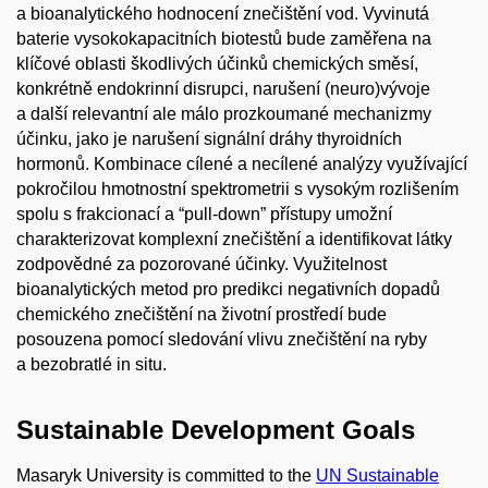
a bioanalytického hodnocení znečištění vod. Vyvinutá
baterie vysokokapacitních biotestů bude zaměřena na
klíčové oblasti škodlivých účinků chemických směsí,
konkrétně endokrinní disrupci, narušení (neuro)vývoje
a další relevantní ale málo prozkoumané mechanizmy
účinku, jako je narušení signální dráhy thyroidních
hormonů. Kombinace cílené a necílené analýzy využívající
pokročilou hmotnostní spektrometrii s vysokým rozlišením
spolu s frakcionací a “pull-down” přístupy umožní
charakterizovat komplexní znečištění a identifikovat látky
zodpovědné za pozorované účinky. Využitelnost
bioanalytických metod pro predikci negativních dopadů
chemického znečištění na životní prostředí bude
posouzena pomocí sledování vlivu znečištění na ryby
a bezobratlé in situ.
Sustainable Development Goals
Masaryk University is committed to the
UN Sustainable