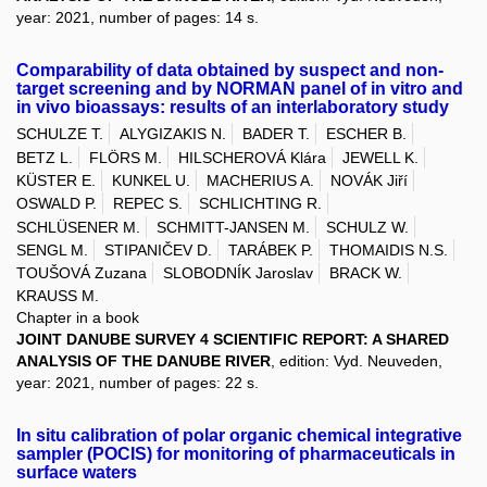
year: 2021, number of pages: 14 s.
Comparability of data obtained by suspect and non-
target screening and by NORMAN panel of in vitro and
in vivo bioassays: results of an interlaboratory study
SCHULZE T.
ALYGIZAKIS N.
BADER T.
ESCHER B.
BETZ L.
FLÖRS M.
HILSCHEROVÁ Klára
JEWELL K.
KÜSTER E.
KUNKEL U.
MACHERIUS A.
NOVÁK Jiří
OSWALD P.
REPEC S.
SCHLICHTING R.
SCHLÜSENER M.
SCHMITT-JANSEN M.
SCHULZ W.
SENGL M.
STIPANIČEV D.
TARÁBEK P.
THOMAIDIS N.S.
TOUŠOVÁ Zuzana
SLOBODNÍK Jaroslav
BRACK W.
KRAUSS M.
Chapter in a book
JOINT DANUBE SURVEY 4 SCIENTIFIC REPORT: A SHARED
ANALYSIS OF THE DANUBE RIVER
, edition: Vyd. Neuveden,
year: 2021, number of pages: 22 s.
In situ calibration of polar organic chemical integrative
sampler (POCIS) for monitoring of pharmaceuticals in
surface waters