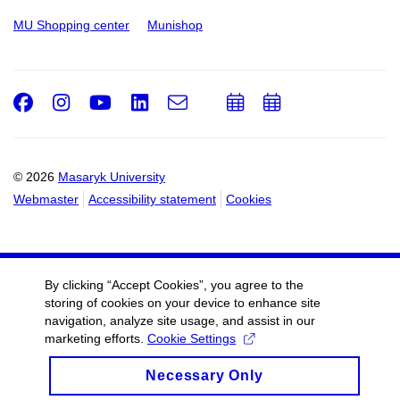
MU Shopping center
Munishop
Facebook
Instagram
Youtube
LinkedIn
e-
Add
Add
Email
mail
to
to
calendar
calendar
© 2026
Masaryk University
Webmaster
Accessibility statement
Cookies
By clicking “Accept Cookies”, you agree to the
storing of cookies on your device to enhance site
navigation, analyze site usage, and assist in our
marketing efforts.
Cookie Settings
Necessary Only