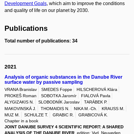
Development Goals
, which aim to improve the conditions
and quality of life on our planet by 2030.
Publications
Total number of publications: 34
2021
Analysis of organic substances in the Danube River
surface water by passive sampling
VRANA Branislav
SMEDES Foppe
HILSCHEROVÁ Klára
PROKEŠ Roman
SOBOTKA Jaromír
FIALOVÁ Pavla
ALYGIZAKIS N.
SLOBODNÍK Jaroslav
TARÁBEK P.
MAKOVINSKÁ J.
THOMAIDIS N.
NIKA M.-Ch.
KRAUSS M.
MUZ M.
SCHULZE T.
GRABIC R.
GRABICOVÁ K.
Chapter in a book
JOINT DANUBE SURVEY 4 SCIENTIFIC REPORT: A SHARED
ANALYSIS OF THE DANUBE RIVER
, edition: Vyd. Neuveden,