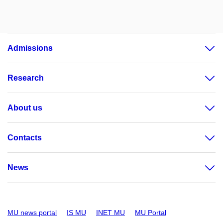
Admissions
Research
About us
Contacts
News
MU news portal
IS MU
INET MU
MU Portal