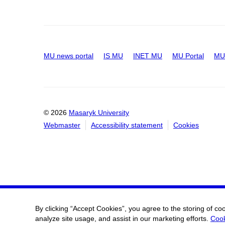
MU news portal
IS MU
INET MU
MU Portal
MU 
© 2026
Masaryk University
Webmaster
Accessibility statement
Cookies
By clicking “Accept Cookies”, you agree to the storing of co
analyze site usage, and assist in our marketing efforts.
Cook