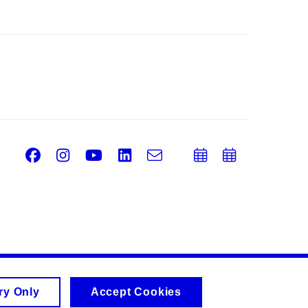
Facebook
Instagram
Youtube
LinkedIn
e-
Add
Add
Email
mail
to
to
calendar
calend
ry Only
Accept Cookies