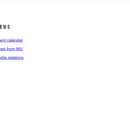
ews
ent calendar
ws from MU
dia relations