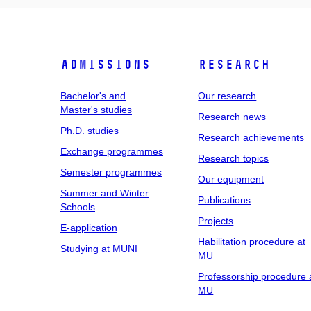
Admissions
Research
Bachelor's and
Our research
Master's studies
Research news
Ph.D. studies
Research achievements
Exchange programmes
Research topics
Semester programmes
Our equipment
Summer and Winter
Publications
Schools
Projects
E-application
Habilitation procedure at
Studying at MUNI
MU
Professorship procedure 
MU