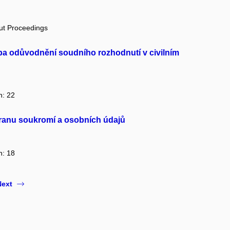
out Proceedings
ba odůvodnění soudního rozhodnutí v civilním
n: 22
chranu soukromí a osobních údajů
n: 18
Next