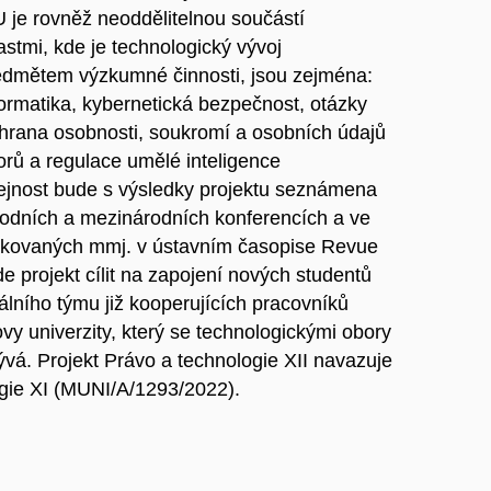
je rovněž neoddělitelnou součástí
stmi, kde je technologický vývoj
ředmětem výzkumné činnosti, jsou zejména:
formatika, kybernetická bezpečnost, otázky
hrana osobnosti, soukromí a osobních údajů
orů a regulace umělé inteligence
jnost bude s výsledky projektu seznámena
rodních a mezinárodních konferencích a ve
ikovaných mmj. v ústavním časopise Revue
e projekt cílit na zapojení nových studentů
lního týmu již kooperujících pracovníků
vy univerzity, který se technologickými obory
vá. Projekt Právo a technologie XII navazuje
ogie XI (MUNI/A/1293/2022).