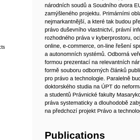
národních soudů a Soudního dvora EU 
zamýšleného projektu. Primárními obla
nejmarkantnější, a které tak budou p
právo duševního vlastnictví, právní in
rozhodného práva v kyberprostoru, oc
online, e-commerce, on-line řešení sp
cts
a autonomních systémů. Odborná veře
formou prezentací na relevantních ná
formě souboru odborných článků publ
pro právo a technologie. Paralelně bud
doktorského studia na ÚPT do neformá
a studentů Právnické fakulty Masaryko
práva systematicky a dlouhodobě zabý
na předchozí projekt Právo a technol
Publications