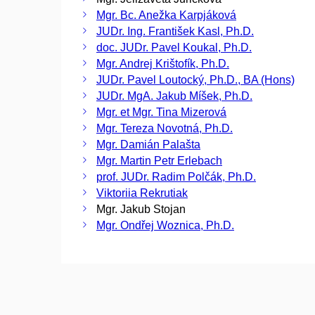
Mgr. Bc. Anežka Karpjáková
JUDr. Ing. František Kasl, Ph.D.
doc. JUDr. Pavel Koukal, Ph.D.
Mgr. Andrej Krištofík, Ph.D.
JUDr. Pavel Loutocký, Ph.D., BA (Hons)
JUDr. MgA. Jakub Míšek, Ph.D.
Mgr. et Mgr. Tina Mizerová
Mgr. Tereza Novotná, Ph.D.
Mgr. Damián Palašta
Mgr. Martin Petr Erlebach
prof. JUDr. Radim Polčák, Ph.D.
Viktoriia Rekrutiak
Mgr. Jakub Stojan
Mgr. Ondřej Woznica, Ph.D.