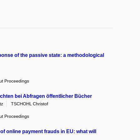
esponse of the passive state: a methodological
out Proceedings
chten bei Abfragen öffentlicher Bücher
tz
TSCHOHL Christof
out Proceedings
of online payment frauds in EU: what will