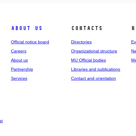
About us
Contacts
N
Official notice board
Directories
Ev
Careers
Organizational structure
Ne
About us
MU Official bodies
Me
Partnership
Libraries and publications
Services
Contact and orientation
at