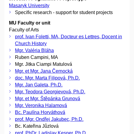
Masaryk University
Specific research - support for student projects
MU Faculty or unit
Faculty of Arts
prof. Ivan Foletti, MA, Docteur es Lettres, Docent in
Church History
Mgr. Valéria Bláha
Ruben Campini, MA
Mgr. Jitka Ciampi Matulová
Mgr. et Mgr. Jana Černocká
doc. Mgr. Marta Filipová, Ph.D.
Mgr. Jan Galeta, Ph.D.
Mgr. Teodora Georgievová, Ph.D.
Mgr. et Mgr. Štěpánka Grunová
Mgr. Veronika Halamová
Bc. Paulína Horváthová
prof. Mgr. Ondřej Jakubec, Ph.D.
Bc. Kateřina Jůzlová
prof. PhDr. Ladislav Kesner, Ph.D.