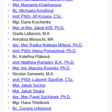
Mgr. Margarita Khakhanova
Bc. Michaela Kovářová
prof. PhDr. Jiří Kroupa, CSc.
Mgr. Daria Kruchenko
Mgr. et Mgr. Jakub Kříž, Ph.D.
Giada Lattanzio, M.A.
Annalisa Moraschi, MA
doc. Mgr. Radka Nokkala Miltová, Ph.D.
prof. PhDr. Alena Pomajzlová, Ph.D.
Bc. Kateřina Ptáková
prof. Matthew Rampley, B.A., Ph.D.
Mgr. Ing. Marcela Rusinko, Ph.D.
Nicolas Samaretz, M.A.
prof. PhDr. Lubomír Slavíček, CSc.
Mgr. Jakub Sochor
Mgr. Jakub Straka
doc. Mgr. Pavel Suchánek, Ph.D.
Mgr. Hana Tihelková
Bc. Zuzana Urbanová