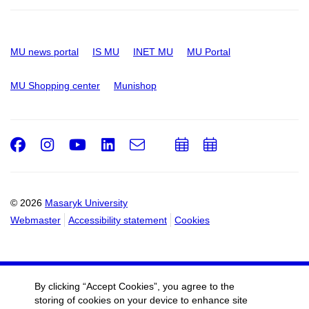
MU news portal
IS MU
INET MU
MU Portal
MU Shopping center
Munishop
Facebook
Instagram
Youtube
LinkedIn
e-
Add
Add
Email
mail
to
to
calendar
calendar
© 2026
Masaryk University
Webmaster
Accessibility statement
Cookies
By clicking “Accept Cookies”, you agree to the
storing of cookies on your device to enhance site