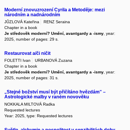
Moderní znovuzrození Cyrila a Metoděje: mezi
národním a nadnárodním
JŮZLOVÁ Kateřina
RENZ Seraina
Chapter in a book
Je středověk moderní? Umění, avantgardy a -ismy
, year:
2025, number of pages: 29 s.
Restaurovat a/či ničit
FOLETTI Ivan
URBANOVÁ Zuzana
Chapter in a book
Je středověk moderní? Umění, avantgardy a -ismy
, year:
2025, number of pages: 31 s.
„Stejné božství musí být přičítáno hvězdám“ –
Astrologické malby v raném novověku
NOKKALA MILTOVÁ Radka
Requested lectures
Year: 2025, type: Requested lectures
Světlo, alchymie a pospolitost v senzibilitách doby