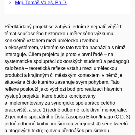
Mgr. Tomáš Valeš, Ph.D.
Předkládaný projekt se zabývá jedním z nejpalčivějších
témat současného historicko-uměleckého výzkumu,
konkrétně vztahem mezi uměleckou tvorbou
a ekosystémem, v kterém se tato tvorba nachází a s nímž
interaguje. Cílem projektu je proto v první řadě – na
systematické spolupráci doktorských studentů a pedagogů
založená – teoretická reflexe vztahu mezi uměleckou
produkcí a krajinným či městským kontextem, v němž je
situována či do kterého zasahuje svým pohybem. Tato
reflexe poslouží jako výchozí bod pro realizaci hlavních
výstupů projektu, které budou koncipovány
a implementovány za synergické spolupráce celého
pracoviště, a sice 1) jedné odborné kolektivní monografie;
2) jednoho speciálního čísla časopisu Eikon/Imago (Q1); 3)
jedné odborné knihy pro širokou veřejnost; 4) série tweetů
a blogových textů; 5) dvou přednášek pro širokou