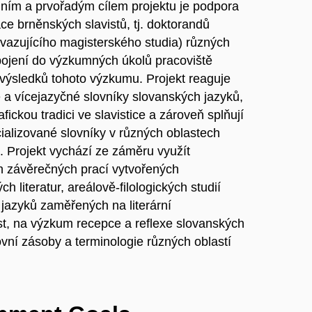
adním a prvořadým cílem projektu je podpora
e brněnských slavistů, tj. doktorandů
navazujícího magisterského studia) různých
apojení do výzkumných úkolů pracoviště
 výsledků tohoto výzkumu. Projekt reaguje
é a vícejazyčné slovníky slovanských jazyků,
fickou tradici ve slavistice a zároveň splňují
alizované slovníky v různých oblastech
. Projekt vychází ze záměru využít
h závěrečných prací vytvořených
h literatur, areálově-filologických studií
jazyků zaměřených na literární
ast, na výzkum recepce a reflexe slovanských
lovní zásoby a terminologie různých oblastí