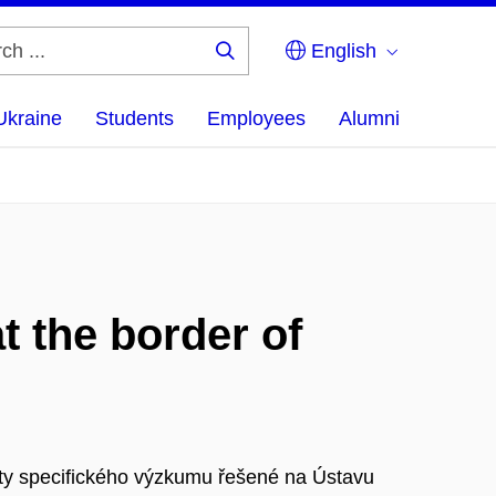
English
Search
...
Ukraine
Students
Employees
Alumni
t the border of
kty specifického výzkumu řešené na Ústavu