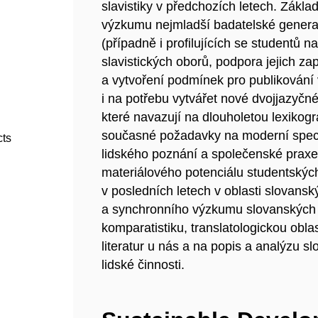
slavistiky v předchozích letech. Zákl
výzkumu nejmladší badatelské generac
(případně i profilujících se studentů 
slavistických oborů, podpora jejich z
a vytvoření podmínek pro publikování
i na potřebu vytvářet nové dvojjazyčn
které navazují na dlouholetou lexikogra
současné požadavky na moderní speci
cts
lidského poznání a společenské praxe
materiálového potenciálu studentskýc
v posledních letech v oblasti slovanskýc
a synchronního výzkumu slovanských 
komparatistiku, translatologickou obl
literatur u nás a na popis a analýzu s
lidské činnosti.