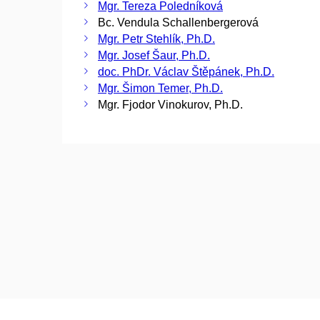
Mgr. Tereza Poledníková
Bc. Vendula Schallenbergerová
Mgr. Petr Stehlík, Ph.D.
Mgr. Josef Šaur, Ph.D.
doc. PhDr. Václav Štěpánek, Ph.D.
Mgr. Šimon Temer, Ph.D.
Mgr. Fjodor Vinokurov, Ph.D.