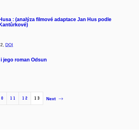
 Husa : (analýza filmové adaptace Jan Hus podle
Kantůrkové)
 2,
DOI
v i jego roman Odsun
10
11
12
13
Next