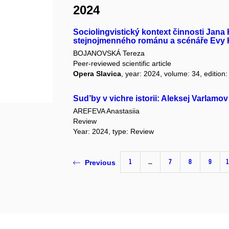
2024
Sociolingvistický kontext činnosti Jana
stejnojmenného románu a scénáře Evy 
BOJANOVSKÁ Tereza
Peer-reviewed scientific article
Opera Slavica
, year: 2024, volume: 34, edition:
Sud’by v vichre istorii: Aleksej Varlamo
AREFEVA Anastasiia
Review
Year: 2024, type: Review
1
…
7
8
9
Previous