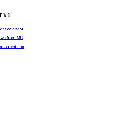
ews
ent calendar
ws from MU
dia relations