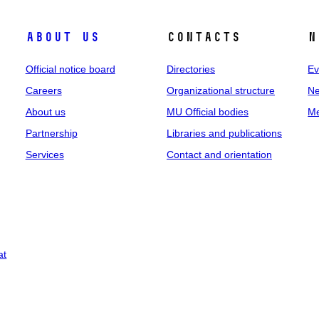
About us
Contacts
N
Official notice board
Directories
Ev
Careers
Organizational structure
Ne
About us
MU Official bodies
Me
Partnership
Libraries and publications
Services
Contact and orientation
at