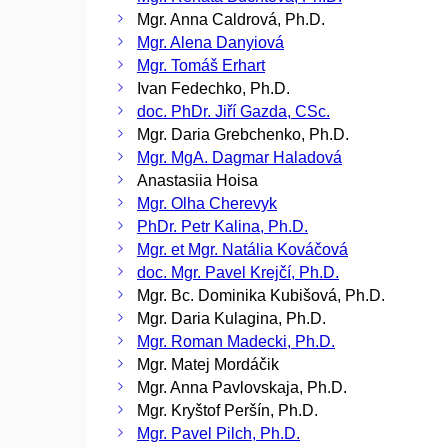
Mgr. Anna Caldrová, Ph.D.
Mgr. Alena Danyiová
Mgr. Tomáš Erhart
Ivan Fedechko, Ph.D.
doc. PhDr. Jiří Gazda, CSc.
Mgr. Daria Grebchenko, Ph.D.
Mgr. MgA. Dagmar Haladová
Anastasiia Hoisa
Mgr. Olha Cherevyk
PhDr. Petr Kalina, Ph.D.
Mgr. et Mgr. Natália Kováčová
doc. Mgr. Pavel Krejčí, Ph.D.
Mgr. Bc. Dominika Kubišová, Ph.D.
Mgr. Daria Kulagina, Ph.D.
Mgr. Roman Madecki, Ph.D.
Mgr. Matej Mordáčik
Mgr. Anna Pavlovskaja, Ph.D.
Mgr. Kryštof Peršín, Ph.D.
Mgr. Pavel Pilch, Ph.D.