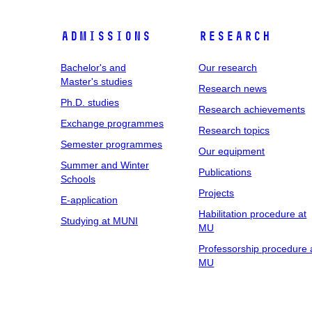
Admissions
Research
Bachelor's and
Our research
Master's studies
Research news
Ph.D. studies
Research achievements
Exchange programmes
Research topics
Semester programmes
Our equipment
Summer and Winter
Publications
Schools
Projects
E-application
Habilitation procedure at
Studying at MUNI
MU
Professorship procedure 
MU