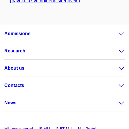
pravěku až vrcholného středověku
Admissions
Research
About us
Contacts
News
MU news portal
IS MU
INET MU
MU Portal