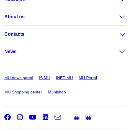
About us
Contacts
News
MU news portal
IS MU
INET MU
MU Portal
MU Shopping center
Munishop
Facebook
Instagram
Youtube
LinkedIn
e-
Add
Add
Email
mail
to
to
calendar
calendar