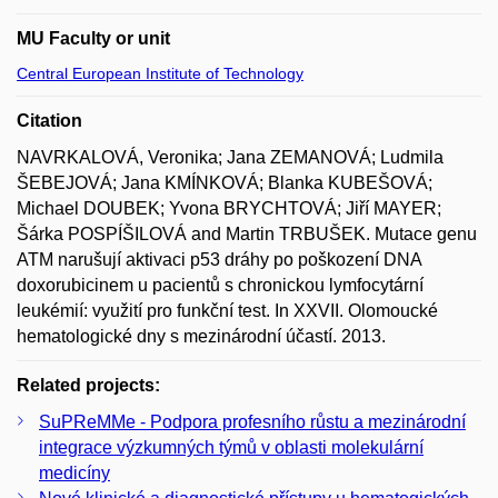
MU Faculty or unit
Central European Institute of Technology
Citation
NAVRKALOVÁ, Veronika; Jana ZEMANOVÁ; Ludmila
ŠEBEJOVÁ; Jana KMÍNKOVÁ; Blanka KUBEŠOVÁ;
Michael DOUBEK; Yvona BRYCHTOVÁ; Jiří MAYER;
Šárka POSPÍŠILOVÁ and Martin TRBUŠEK. Mutace genu
ATM narušují aktivaci p53 dráhy po poškození DNA
doxorubicinem u pacientů s chronickou lymfocytární
leukémií: využití pro funkční test. In XXVII. Olomoucké
hematologické dny s mezinárodní účastí. 2013.
Related projects:
SuPReMMe - Podpora profesního růstu a mezinárodní
integrace výzkumných týmů v oblasti molekulární
medicíny