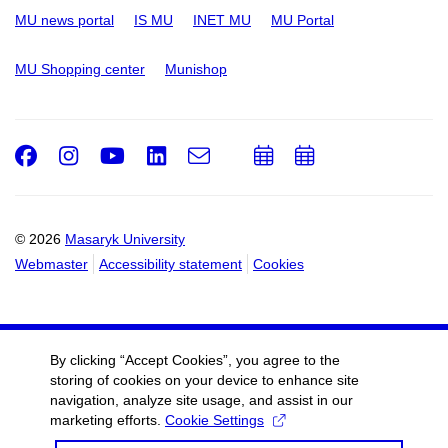
MU news portal
IS MU
INET MU
MU Portal
MU Shopping center
Munishop
Facebook
Instagram
Youtube
LinkedIn
e-
Add
Add
Email
mail
to
to
calendar
calendar
© 2026
Masaryk University
Webmaster
Accessibility statement
Cookies
By clicking “Accept Cookies”, you agree to the
storing of cookies on your device to enhance site
navigation, analyze site usage, and assist in our
marketing efforts.
Cookie Settings