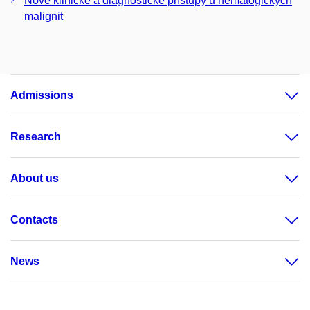
Nové klinické a diagnostické přístupy u hematogických
malignit
Admissions
Research
About us
Contacts
News