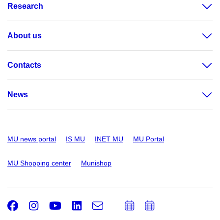
Research
About us
Contacts
News
MU news portal
IS MU
INET MU
MU Portal
MU Shopping center
Munishop
Facebook
Instagram
Youtube
LinkedIn
e-
Add
Add
Email
mail
to
to