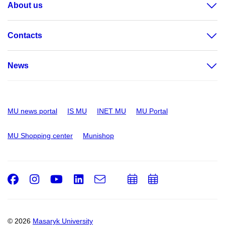
About us
Contacts
News
MU news portal
IS MU
INET MU
MU Portal
MU Shopping center
Munishop
Facebook
Instagram
Youtube
LinkedIn
e-
Add
Add
Email
mail
to
to
calendar
calendar
© 2026
Masaryk University