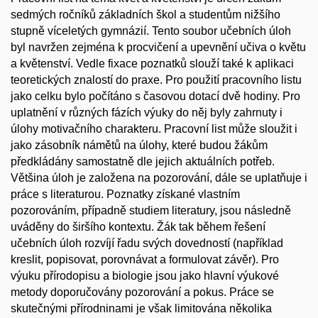
sedmých ročníků základních škol a studentům nižšího
stupně víceletých gymnázií. Tento soubor učebních úloh
byl navržen zejména k procvičení a upevnění učiva o květu
a květenství. Vedle fixace poznatků slouží také k aplikaci
teoretických znalostí do praxe. Pro použití pracovního listu
jako celku bylo počítáno s časovou dotací dvě hodiny. Pro
uplatnění v různých fázích výuky do něj byly zahrnuty i
úlohy motivačního charakteru. Pracovní list může sloužit i
jako zásobník námětů na úlohy, které budou žákům
předkládány samostatně dle jejich aktuálních potřeb.
Většina úloh je založena na pozorování, dále se uplatňuje i
práce s literaturou. Poznatky získané vlastním
pozorováním, případně studiem literatury, jsou následně
uváděny do širšího kontextu. Žák tak během řešení
učebních úloh rozvíjí řadu svých dovedností (například
kreslit, popisovat, porovnávat a formulovat závěr). Pro
výuku přírodopisu a biologie jsou jako hlavní výukové
metody doporučovány pozorování a pokus. Práce se
skutečnými přírodninami je však limitována několika