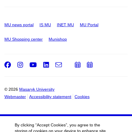
MU news portal
IS MU
INET MU
MU Portal
MU Shopping center
Munishop
Facebook
Instagram
Youtube
LinkedIn
e-
Add
Add
Email
mail
to
to
calendar
calendar
© 2026
Masaryk University
Webmaster
Accessibility statement
Cookies
By clicking “Accept Cookies”, you agree to the
storing of cookies on your device to enhance site