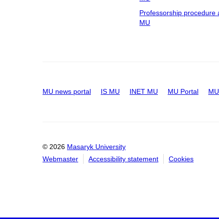
Professorship procedure 
MU
MU news portal
IS MU
INET MU
MU Portal
MU 
© 2026
Masaryk University
Webmaster
Accessibility statement
Cookies