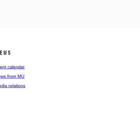
ews
ent calendar
ws from MU
dia relations