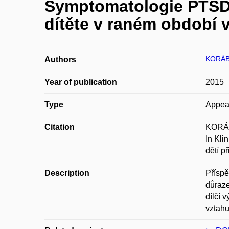
Symptomatologie PTSD a
dítěte v raném období 
KORÁB
Authors
Year of publication
2015
Type
Appea
Citation
KORÁBO
In Kli
dětí p
Description
Příspě
důraze
dílčí 
vztahu