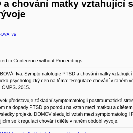
 chování matky vztahující s
vývoje
OVÁ Iva
red in Conference without Proceedings
VÁ, Iva. Symptomatologie PTSD a chování matky vztahující se
nicko-psychologický den na téma: "Regulace chování v raném v
ři ČMPS. 2015.
vek představuje základní symptomatologii posttraumatické str
m na dopady PTSD po porodu na vztah mezi matkou a dítětem 
výsledky projektu DOMOV sledující vztah mezi symptomatologií
jícím se k regulaci chování dítěte v raném období vývoje.