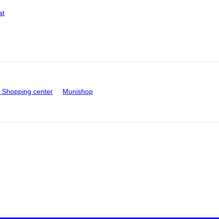
at
Shopping center
Munishop