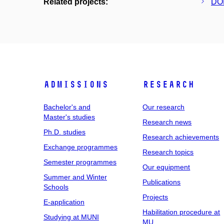
Related projects:
DOM
Admissions
Research
Bachelor's and
Our research
Master's studies
Research news
Ph.D. studies
Research achievements
Exchange programmes
Research topics
Semester programmes
Our equipment
Summer and Winter
Publications
Schools
Projects
E-application
Habilitation procedure at
Studying at MUNI
MU