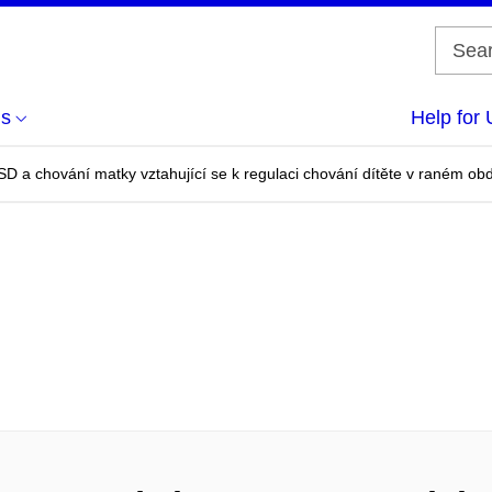
us
Help for 
 a chování matky vztahující se k regulaci chování dítěte v raném obd