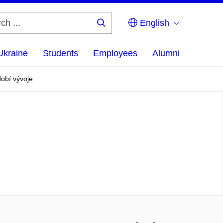
English
Search
...
Ukraine
Students
Employees
Alumni
obí vývoje