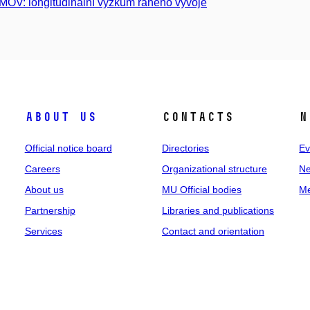
OV: longitudinální výzkum raného vývoje
About us
Contacts
N
Official notice board
Directories
Ev
Careers
Organizational structure
Ne
About us
MU Official bodies
Me
Partnership
Libraries and publications
Services
Contact and orientation